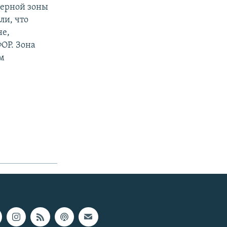
ферной зоны
ли, что
не,
ОР. Зона
ем