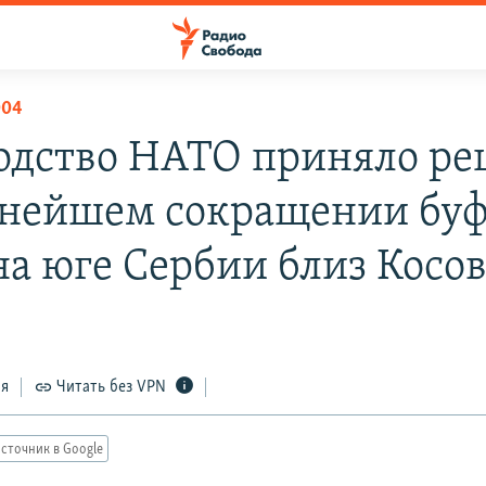
004
одство НАТО приняло р
ьнейшем сокращении бу
на юге Сербии близ Косо
ся
Читать без VPN
сточник в Google