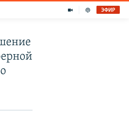
ЭФИР
ешение
ферной
во