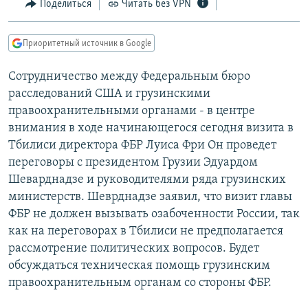
Поделиться
Читать без VPN
РАСПИСАНИЕ ВЕЩАНИЯ
ПОДПИШИТЕСЬ НА РАССЫЛКУ
Приоритетный источник в Google
СОЦИАЛЬНЫЕ СЕТИ
Сотрудничество между Федеральным бюро
расследований США и грузинскими
правоохранительными органами - в центре
внимания в ходе начинающегося сегодня визита в
Тбилиси директора ФБР Луиса Фри Он проведет
переговоры с президентом Грузии Эдуардом
Все сайты РСЕ/РС
Шеварднадзе и руководителями ряда грузинских
министерств. Шеврднадзе заявил, что визит главы
ФБР не должен вызывать озабоченности России, так
как на переговорах в Тбилиси не предполагается
рассмотрение политических вопросов. Будет
обсуждаться техническая помощь грузинским
правоохранительным органам со стороны ФБР.