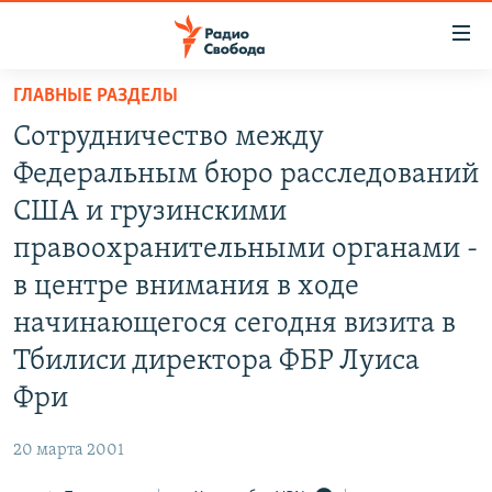
Ссылки
для
упрощенного
ГЛАВНЫЕ РАЗДЕЛЫ
ПРОГРАММЫ
доступа
Сотрудничество между
ПОДКАСТЫ
Вернуться
Федеральным бюро расследований
к
АВТОРСКИЕ ПРОЕКТЫ
США и грузинскими
основному
ЦИТАТЫ СВОБОДЫ
содержанию
правоохранительными органами -
Вернутся
МНЕНИЯ
в центре внимания в ходе
к
КУЛЬТУРА
начинающегося сегодня визита в
главной
навигации
IDEL.РЕАЛИИ
Тбилиси директора ФБР Луиса
Вернутся
КАВКАЗ.РЕАЛИИ
Фри
к
СЕВЕР.РЕАЛИИ
поиску
20 марта 2001
СИБИРЬ.РЕАЛИИ