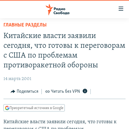
Ссылки
для
упрощенного
ГЛАВНЫЕ РАЗДЕЛЫ
ПРОГРАММЫ
доступа
Китайские власти заявили
ПОДКАСТЫ
Вернуться
сегодня, что готовы к переговорам
к
АВТОРСКИЕ ПРОЕКТЫ
с США по проблемам
основному
ЦИТАТЫ СВОБОДЫ
содержанию
противоракетной обороны
Вернутся
МНЕНИЯ
к
14 марта 2001
КУЛЬТУРА
главной
Поделиться
Читать без VPN
навигации
IDEL.РЕАЛИИ
Вернутся
КАВКАЗ.РЕАЛИИ
к
Приоритетный источник в Google
СЕВЕР.РЕАЛИИ
поиску
Китайские власти заявили сегодня, что готовы к
СИБИРЬ.РЕАЛИИ