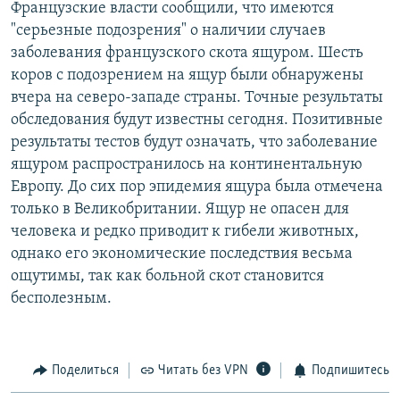
Французские власти сообщили, что имеются
РАСПИСАНИЕ ВЕЩАНИЯ
"серьезные подозрения" о наличии cлучаев
ПОДПИШИТЕСЬ НА РАССЫЛКУ
заболевания французского скота ящуром. Шесть
коров с подозрением на ящур были обнаружены
вчера на северо-западе страны. Точные результаты
СОЦИАЛЬНЫЕ СЕТИ
обследования будут известны сегодня. Позитивные
результаты тестов будут означать, что заболевание
ящуром распространилось на континентальную
Европу. До сих пор эпидемия ящура была отмечена
только в Великобритании. Ящур не опасен для
Все сайты РСЕ/РС
человека и редко приводит к гибели животных,
однако его экономические последствия весьма
ощутимы, так как больной скот становится
бесполезным.
Поделиться
Читать без VPN
Подпишитесь