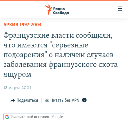
Ссылки
для
упрощенного
АРХИВ 1997-2004
ПРОГРАММЫ
доступа
Французские власти сообщили,
ПОДКАСТЫ
Вернуться
что имеются "серьезные
к
АВТОРСКИЕ ПРОЕКТЫ
подозрения" о наличии cлучаев
основному
ЦИТАТЫ СВОБОДЫ
содержанию
заболевания французского скота
Вернутся
МНЕНИЯ
ящуром
к
КУЛЬТУРА
главной
13 марта 2001
навигации
IDEL.РЕАЛИИ
Вернутся
Поделиться
Читать без VPN
КАВКАЗ.РЕАЛИИ
к
СЕВЕР.РЕАЛИИ
поиску
Приоритетный источник в Google
СИБИРЬ.РЕАЛИИ