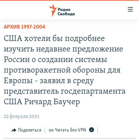
Ссылки
для
упрощенного
АРХИВ 1997-2004
ПРОГРАММЫ
доступа
США хотели бы подробнее
ПОДКАСТЫ
Вернуться
изучить недавнее предложение
к
АВТОРСКИЕ ПРОЕКТЫ
России о создании системы
основному
ЦИТАТЫ СВОБОДЫ
содержанию
противоракетной обороны для
Вернутся
МНЕНИЯ
Европы - заявил в среду
к
КУЛЬТУРА
представитель госдепартамента
главной
навигации
IDEL.РЕАЛИИ
США Ричард Баучер
Вернутся
КАВКАЗ.РЕАЛИИ
к
22 февраля 2001
СЕВЕР.РЕАЛИИ
поиску
Поделиться
Читать без VPN
СИБИРЬ.РЕАЛИИ