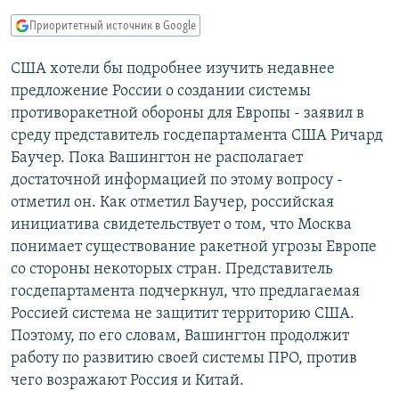
РАСПИСАНИЕ ВЕЩАНИЯ
Приоритетный источник в Google
ПОДПИШИТЕСЬ НА РАССЫЛКУ
США хотели бы подробнее изучить недавнее
предложение России о создании системы
СОЦИАЛЬНЫЕ СЕТИ
противоракетной обороны для Европы - заявил в
среду представитель госдепартамента США Ричард
Баучер. Пока Вашингтон не располагает
достаточной информацией по этому вопросу -
отметил он. Как отметил Баучер, российская
Все сайты РСЕ/РС
инициатива свидетельствует о том, что Москва
понимает существование ракетной угрозы Европе
со стороны некоторых стран. Представитель
госдепартамента подчеркнул, что предлагаемая
Россией система не защитит территорию США.
Поэтому, по его словам, Вашингтон продолжит
работу по развитию своей системы ПРО, против
чего возражают Россия и Китай.