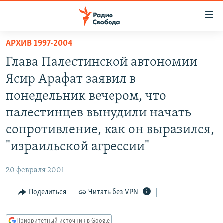
Ссылки
для
упрощенного
АРХИВ 1997-2004
ПРОГРАММЫ
доступа
Глава Палестинской автономии
ПОДКАСТЫ
Вернуться
Ясир Арафат заявил в
к
АВТОРСКИЕ ПРОЕКТЫ
понедельник вечером, что
основному
ЦИТАТЫ СВОБОДЫ
содержанию
палестинцев вынудили начать
Вернутся
МНЕНИЯ
сопротивление, как он выразился,
к
КУЛЬТУРА
"израильской агрессии"
главной
навигации
IDEL.РЕАЛИИ
20 февраля 2001
Вернутся
КАВКАЗ.РЕАЛИИ
к
Поделиться
Читать без VPN
СЕВЕР.РЕАЛИИ
поиску
СИБИРЬ.РЕАЛИИ
Приоритетный источник в Google