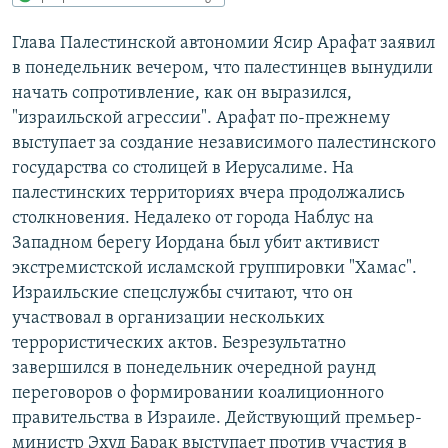
РАСПИСАНИЕ ВЕЩАНИЯ
Глава Палестинской автономии Ясир Арафат заявил
ПОДПИШИТЕСЬ НА РАССЫЛКУ
в понедельник вечером, что палестинцев вынудили
начать сопротивление, как он выразился,
СОЦИАЛЬНЫЕ СЕТИ
"израильской агрессии". Арафат по-прежнему
выступает за создание независимого палестинского
государства со столицей в Иерусалиме. На
палестинских территориях вчера продолжались
столкновения. Недалеко от города Наблус на
Западном берегу Иордана был убит активист
Все сайты РСЕ/РС
экстремистской исламской группировки "Хамас".
Израильские спецслужбы считают, что он
участвовал в организации нескольких
террористических актов. Безрезультатно
завершился в понедельник очередной раунд
переговоров о формировании коалиционного
правительства в Израиле. Действующий премьер-
министр Эхуд Барак выступает против участия в