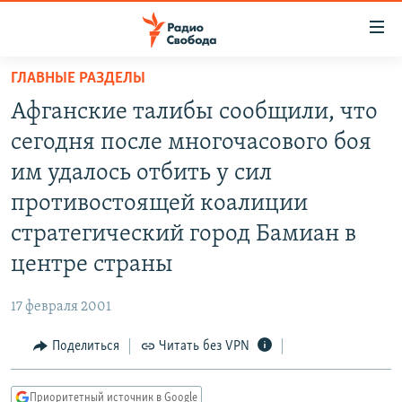
Ссылки
для
упрощенного
ГЛАВНЫЕ РАЗДЕЛЫ
ПРОГРАММЫ
доступа
Афганские талибы сообщили, что
ПОДКАСТЫ
Вернуться
сегодня после многочасового боя
к
АВТОРСКИЕ ПРОЕКТЫ
им удалось отбить у сил
основному
ЦИТАТЫ СВОБОДЫ
содержанию
противостоящей коалиции
Вернутся
МНЕНИЯ
стратегический город Бамиан в
к
КУЛЬТУРА
центре страны
главной
навигации
IDEL.РЕАЛИИ
17 февраля 2001
Вернутся
КАВКАЗ.РЕАЛИИ
к
Поделиться
Читать без VPN
СЕВЕР.РЕАЛИИ
поиску
СИБИРЬ.РЕАЛИИ
Приоритетный источник в Google