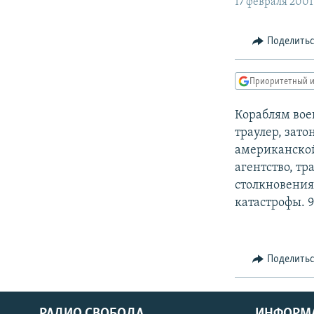
РАСПИСАНИЕ ВЕЩАНИЯ
17 февраля 2001
ПОДПИШИТЕСЬ НА РАССЫЛКУ
Поделить
Приоритетный и
Кораблям вое
траулер, зат
американской
агентство, тр
столкновения.
катастрофы. 
Поделить
РАДИО СВОБОДА
ИНФОРМ