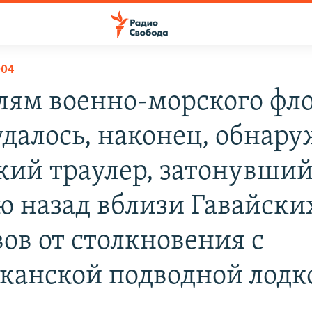
004
лям военно-морского фл
далось, наконец, обнару
кий траулер, затонувши
ю назад вблизи Гавайски
вов от столкновения с
канской подводной лодк