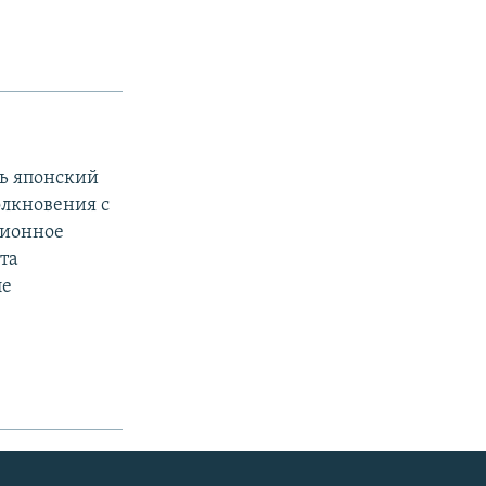
ть японский
олкновения с
ционное
та
ле