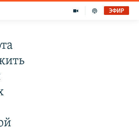
ЭФИР
ота
жить
й
х
ой