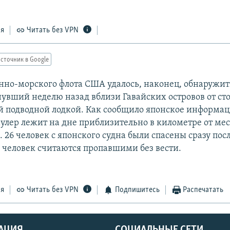
ся
Читать без VPN
сточник в Google
нно-морского флота США удалось, наконец, обнаружи
онувший неделю назад вблизи Гавайских островов от ст
 подводной лодкой. Как сообщило японское информа
аулер лежит на дне приблизительно в километре от мес
 26 человек с японского судна были спасены сразу пос
9 человек считаются пропавшими без вести.
ся
Читать без VPN
Подпишитесь
Распечатать
АЦИЯ
СОЦИАЛЬНЫЕ СЕТИ