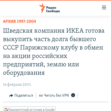
Ссылки
для
упрощенного
АРХИВ 1997-2004
ПРОГРАММЫ
доступа
Шведская компания ИКЕА готова
ПОДКАСТЫ
Вернуться
выкупить часть долга бывшего
к
АВТОРСКИЕ ПРОЕКТЫ
СССР Парижскому клубу в обмен
основному
ЦИТАТЫ СВОБОДЫ
содержанию
на акции российских
Вернутся
МНЕНИЯ
предприятий, землю или
к
КУЛЬТУРА
оборудования
главной
навигации
IDEL.РЕАЛИИ
16 февраля 2001
Вернутся
КАВКАЗ.РЕАЛИИ
к
Поделиться
Читать без VPN
СЕВЕР.РЕАЛИИ
поиску
СИБИРЬ.РЕАЛИИ
Приоритетный источник в Google