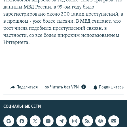
технологий выросло за год более чем в три раза. По
РАСПИСАНИЕ ВЕЩАНИЯ
данным МВД России, в 99-ом году было
зарегистрировано около 300 таких преступлений, а
ПОДПИШИТЕСЬ НА РАССЫЛКУ
в прошлом - уже более тысячи. В МВД считают, что
рост числа подобных преступлений связан, в
СОЦИАЛЬНЫЕ СЕТИ
частности, со все более широким использованием
Интернета.
Все сайты РСЕ/РС
Поделиться
Читать без VPN
Подпишитесь
СОЦИАЛЬНЫЕ СЕТИ