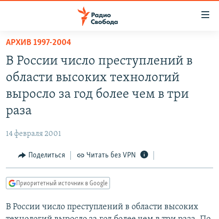
Ссылки
для
упрощенного
АРХИВ 1997-2004
ПРОГРАММЫ
доступа
В России число преступлений в
ПОДКАСТЫ
Вернуться
области высоких технологий
к
АВТОРСКИЕ ПРОЕКТЫ
выросло за год более чем в три
основному
ЦИТАТЫ СВОБОДЫ
содержанию
раза
Вернутся
МНЕНИЯ
к
14 февраля 2001
КУЛЬТУРА
главной
Поделиться
Читать без VPN
навигации
IDEL.РЕАЛИИ
Вернутся
КАВКАЗ.РЕАЛИИ
к
Приоритетный источник в Google
СЕВЕР.РЕАЛИИ
поиску
В России число преступлений в области высоких
СИБИРЬ.РЕАЛИИ