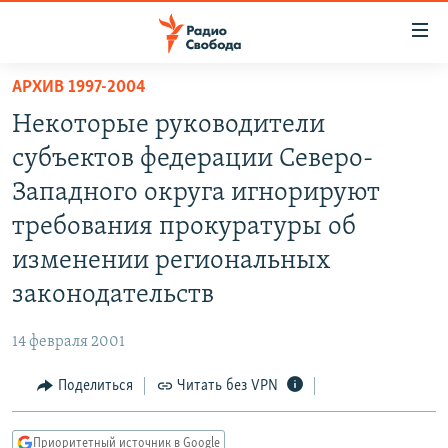
Ссылки
для
упрощенного
АРХИВ 1997-2004
ПРОГРАММЫ
доступа
Некоторые руководители
ПОДКАСТЫ
Вернуться
субъектов федерации Северо-
к
АВТОРСКИЕ ПРОЕКТЫ
Западного округа игнорируют
основному
ЦИТАТЫ СВОБОДЫ
содержанию
требования прокуратуры об
Вернутся
МНЕНИЯ
изменении региональных
к
КУЛЬТУРА
законодательств
главной
навигации
IDEL.РЕАЛИИ
14 февраля 2001
Вернутся
КАВКАЗ.РЕАЛИИ
к
Поделиться
Читать без VPN
СЕВЕР.РЕАЛИИ
поиску
СИБИРЬ.РЕАЛИИ
Приоритетный источник в Google