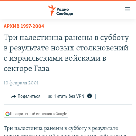
Ссылки
для
упрощенного
АРХИВ 1997-2004
ПРОГРАММЫ
доступа
Три палестинца ранены в субботу
ПОДКАСТЫ
Вернуться
в результате новых столкновений
к
АВТОРСКИЕ ПРОЕКТЫ
с израильскими войсками в
основному
ЦИТАТЫ СВОБОДЫ
содержанию
секторе Газа
Вернутся
МНЕНИЯ
к
10 февраля 2001
КУЛЬТУРА
главной
Поделиться
Читать без VPN
навигации
IDEL.РЕАЛИИ
Вернутся
КАВКАЗ.РЕАЛИИ
к
Приоритетный источник в Google
СЕВЕР.РЕАЛИИ
поиску
Три палестинца ранены в субботу в результате
СИБИРЬ.РЕАЛИИ