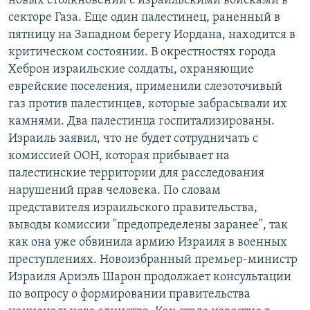
новых столкновений с израильскими войсками в
РАСПИСАНИЕ ВЕЩАНИЯ
секторе Газа. Еще один палестинец, раненный в
пятницу на Западном берегу Иордана, находится в
ПОДПИШИТЕСЬ НА РАССЫЛКУ
критическом состоянии. В окрестностях города
Хеброн израильские солдаты, охраняющие
СОЦИАЛЬНЫЕ СЕТИ
еврейские поселения, применили слезоточивый
газ против палестинцев, которые забрасывали их
камнями. Два палестинца госпитализированы.
Израиль заявил, что не будет сотрудничать с
комиссией ООН, которая прибывает на
Все сайты РСЕ/РС
палестинские территории для расследования
нарушений прав человека. По словам
представителя израильского правительства,
выводы комиссии "предопределены заранее", так
как она уже обвинила армию Израиля в военных
преступлениях. Новоизбранный премьер-министр
Израиля Ариэль Шарон продолжает консультации
по вопросу о формировании правительства