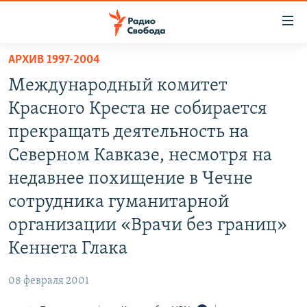
Ссылки
для
упрощенного
АРХИВ 1997-2004
ПРОГРАММЫ
доступа
Международный комитет
ПОДКАСТЫ
Вернуться
Красного Креста не собирается
к
АВТОРСКИЕ ПРОЕКТЫ
прекращать деятельность на
основному
ЦИТАТЫ СВОБОДЫ
содержанию
Северном Кавказе, несмотря на
Вернутся
МНЕНИЯ
недавнее похищение в Чечне
к
КУЛЬТУРА
сотрудника гуманитарной
главной
навигации
IDEL.РЕАЛИИ
организации «Врачи без границ»
Вернутся
КАВКАЗ.РЕАЛИИ
Кеннета Глака
к
СЕВЕР.РЕАЛИИ
поиску
08 февраля 2001
СИБИРЬ.РЕАЛИИ