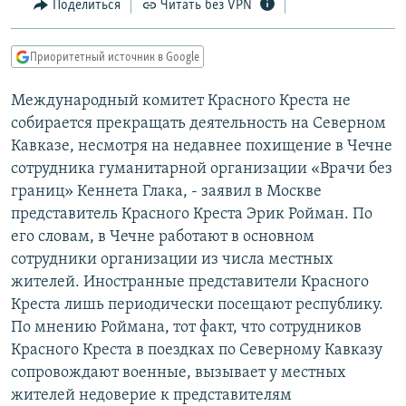
Поделиться
Читать без VPN
РАСПИСАНИЕ ВЕЩАНИЯ
ПОДПИШИТЕСЬ НА РАССЫЛКУ
Приоритетный источник в Google
СОЦИАЛЬНЫЕ СЕТИ
Международный комитет Красного Креста не
собирается прекращать деятельность на Северном
Кавказе, несмотря на недавнее похищение в Чечне
сотрудника гуманитарной организации «Врачи без
границ» Кеннета Глака, - заявил в Москве
представитель Красного Креста Эрик Ройман. По
Все сайты РСЕ/РС
его словам, в Чечне работают в основном
сотрудники организации из числа местных
жителей. Иностранные представители Красного
Креста лишь периодически посещают республику.
По мнению Роймана, тот факт, что сотрудников
Красного Креста в поездках по Северному Кавказу
сопровождают военные, вызывает у местных
жителей недоверие к представителям