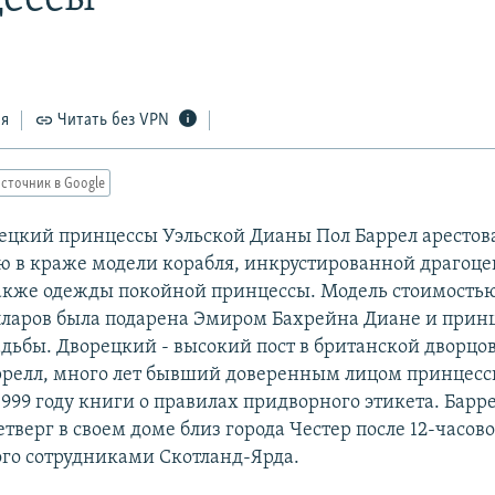
ся
Читать без VPN
сточник в Google
цкий принцессы Уэльской Дианы Пол Баррел арестов
ю в краже модели корабля, инкрустированной драго
акже одежды покойной принцессы. Модель стоимостью
ларов была подарена Эмиром Бахрейна Диане и принц
адьбы. Дворецкий - высокий пост в британской дворцо
релл, много лет бывший доверенным лицом принцессы
999 году книги о правилах придворного этикета. Барр
етверг в своем доме близ города Честер после 12-часов
го сотрудниками Скотланд-Ярда.