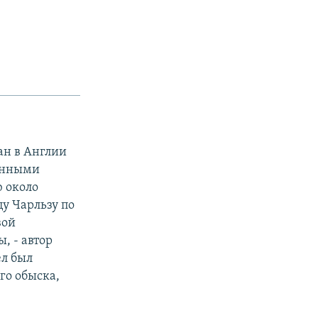
ан в Англии
ценными
 около
у Чарльзу по
вой
, - автор
ел был
ого обыска,