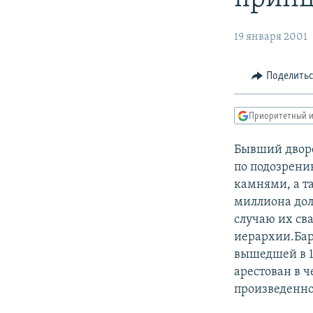
РАСПИСАНИЕ ВЕЩАНИЯ
ПОДПИШИТЕСЬ НА РАССЫЛКУ
19 января 2001
Поделить
Приоритетный и
Бывший дворе
по подозрени
камнями, а т
миллиона дол
случаю их св
иерархии.Бар
вышедшей в 1
арестован в ч
произведенно