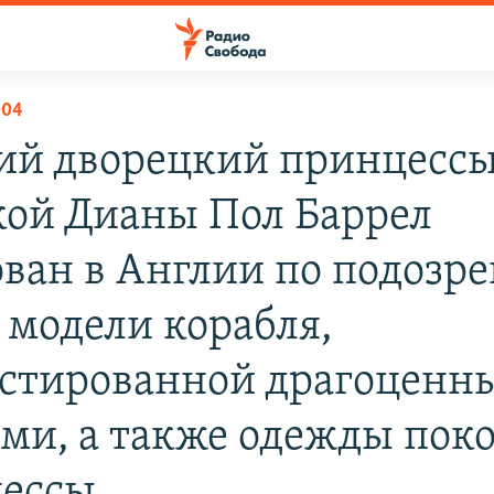
004
й дворецкий принцесс
кой Дианы Пол Баррел
ован в Англии по подозр
 модели корабля,
стированной драгоценн
ми, а также одежды пок
ессы