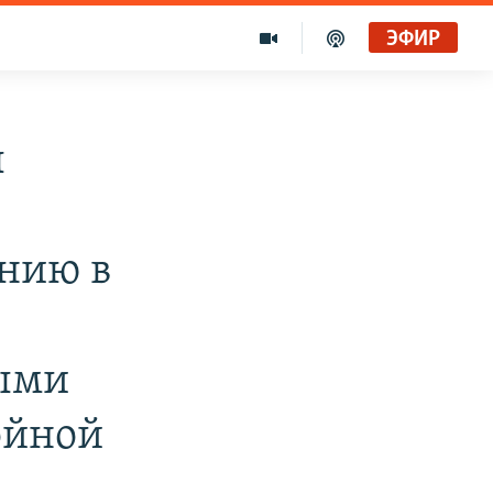
ЭФИР
ы
ению в
ыми
ойной