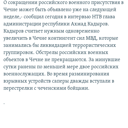
О сокращении российского военного присутствия в
РАСПИСАНИЕ ВЕЩАНИЯ
Чечне может быть объявлено уже на следующей
ПОДПИШИТЕСЬ НА РАССЫЛКУ
неделе,- сообщил сегодня в интервью НТВ глава
администрации республики Ахмад Кадыров.
Кадыров считает нужным одновременно
СОЦИАЛЬНЫЕ СЕТИ
увеличить в Чечне контингент сил МВД, которые
занимались бы ликвидацией террористических
группировок. Обстрелы российских военных
объектов в Чечне не прекращаются. За минувшие
сутки ранены по меньшей мере двое российских
Все сайты РСЕ/РС
военнослужащих. Во время разминирования
взрывных устройств саперы дважды вступали в
перестрелки с чеченскими бойцами.
.