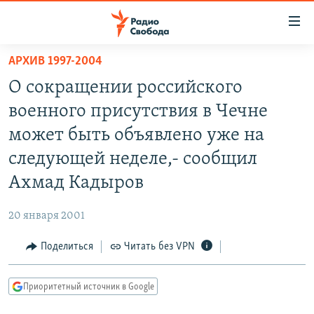
Ссылки
для
упрощенного
АРХИВ 1997-2004
ПРОГРАММЫ
доступа
О сокращении российского
ПОДКАСТЫ
Вернуться
военного присутствия в Чечне
к
АВТОРСКИЕ ПРОЕКТЫ
может быть объявлено уже на
основному
ЦИТАТЫ СВОБОДЫ
содержанию
следующей неделе,- сообщил
Вернутся
МНЕНИЯ
Ахмад Кадыров
к
КУЛЬТУРА
главной
20 января 2001
навигации
IDEL.РЕАЛИИ
Вернутся
Поделиться
Читать без VPN
КАВКАЗ.РЕАЛИИ
к
СЕВЕР.РЕАЛИИ
поиску
Приоритетный источник в Google
СИБИРЬ.РЕАЛИИ