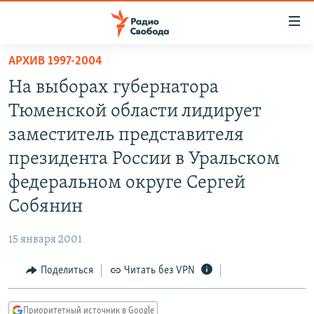
Ссылки
для
упрощенного
АРХИВ 1997-2004
ПРОГРАММЫ
доступа
На выборах губернатора
ПОДКАСТЫ
Вернуться
Тюменской области лидирует
к
АВТОРСКИЕ ПРОЕКТЫ
заместитель представителя
основному
ЦИТАТЫ СВОБОДЫ
содержанию
президента России в Уральском
Вернутся
МНЕНИЯ
федеральном округе Сергей
к
КУЛЬТУРА
Собянин
главной
навигации
IDEL.РЕАЛИИ
15 января 2001
Вернутся
КАВКАЗ.РЕАЛИИ
к
Поделиться
Читать без VPN
СЕВЕР.РЕАЛИИ
поиску
СИБИРЬ.РЕАЛИИ
Приоритетный источник в Google