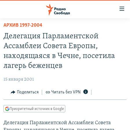
Ссылки
для
упрощенного
АРХИВ 1997-2004
ПРОГРАММЫ
доступа
Делегация Парламентской
ПОДКАСТЫ
Вернуться
Ассамблеи Совета Европы,
к
АВТОРСКИЕ ПРОЕКТЫ
находящаяся в Чечне, посетила
основному
ЦИТАТЫ СВОБОДЫ
содержанию
лагерь беженцев
Вернутся
МНЕНИЯ
к
15 января 2001
КУЛЬТУРА
главной
Поделиться
Читать без VPN
навигации
IDEL.РЕАЛИИ
Вернутся
КАВКАЗ.РЕАЛИИ
к
Приоритетный источник в Google
СЕВЕР.РЕАЛИИ
поиску
Делегация Парламентской Ассамблеи Совета
СИБИРЬ.РЕАЛИИ