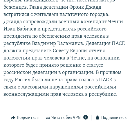
Европы, находящаяся в Чечне, посетила лагерь
РАСПИСАНИЕ ВЕЩАНИЯ
беженцев. Глава делегации Фрэнк Джадд
встретился с жителями палаточного городка.
ПОДПИШИТЕСЬ НА РАССЫЛКУ
Джадда сопровождали военный комендант Чечни
Иван Бабичев и представитель российского
СОЦИАЛЬНЫЕ СЕТИ
президента по обеспечению прав человека в
республике Владимир Каламанов. Делегация ПАСЕ
должна представить Совету Европы отчет о
положении прав человека в Чечне, на основании
которого будет принято решение о статусе
Все сайты РСЕ/РС
российской делегации в организации. В прошлом
году Россия была лишена права голоса в ПАСЕ в
связи с массовыми нарушениями российскими
военнослужащими прав человека в республике.
Поделиться
Читать без VPN
Подпишитесь