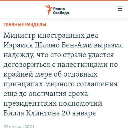
Ссылки
для
упрощенного
ГЛАВНЫЕ РАЗДЕЛЫ
ПРОГРАММЫ
доступа
Министр иностранных дел
ПОДКАСТЫ
Вернуться
Израиля Шломо Бен-Ами выразил
к
АВТОРСКИЕ ПРОЕКТЫ
надежду, что его стране удастся
основному
ЦИТАТЫ СВОБОДЫ
содержанию
договориться с палестинцами по
Вернутся
МНЕНИЯ
крайней мере об основных
к
КУЛЬТУРА
принципах мирного соглашения
главной
навигации
IDEL.РЕАЛИИ
еще до окончания срока
Вернутся
КАВКАЗ.РЕАЛИИ
президентских полномочий
к
Билла Клинтона 20 января
СЕВЕР.РЕАЛИИ
поиску
СИБИРЬ.РЕАЛИИ
07 января 2001