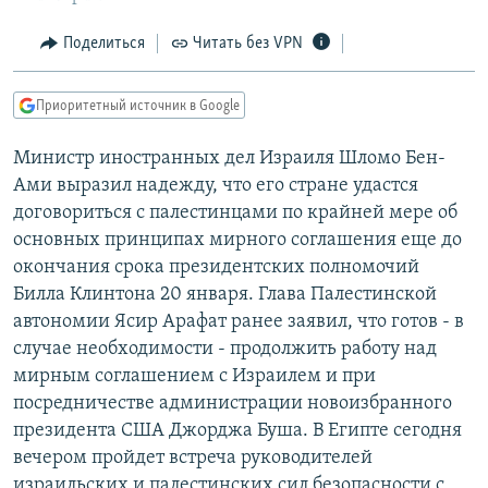
РАСПИСАНИЕ ВЕЩАНИЯ
Поделиться
Читать без VPN
ПОДПИШИТЕСЬ НА РАССЫЛКУ
Приоритетный источник в Google
СОЦИАЛЬНЫЕ СЕТИ
Министр иностранных дел Израиля Шломо Бен-
Ами выразил надежду, что его стране удастся
договориться с палестинцами по крайней мере об
основных принципах мирного соглашения еще до
Все сайты РСЕ/РС
окончания срока президентских полномочий
Билла Клинтона 20 января. Глава Палестинской
автономии Ясир Арафат ранее заявил, что готов - в
случае необходимости - продолжить работу над
мирным соглашением с Израилем и при
посредничестве администрации новоизбранного
президента США Джорджа Буша. В Египте сегодня
вечером пройдет встреча руководителей
израильских и палестинских сил безопасности с