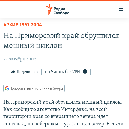
Ссылки
для
упрощенного
АРХИВ 1997-2004
ПРОГРАММЫ
доступа
На Приморский край обрушился
ПОДКАСТЫ
Вернуться
мощный циклон
к
АВТОРСКИЕ ПРОЕКТЫ
основному
27 октября 2002
ЦИТАТЫ СВОБОДЫ
содержанию
Вернутся
МНЕНИЯ
Поделиться
Читать без VPN
к
КУЛЬТУРА
главной
Приоритетный источник в Google
навигации
IDEL.РЕАЛИИ
Вернутся
На Приморский край обрушился мощный циклон.
КАВКАЗ.РЕАЛИИ
к
Как сообщило агентство Интерфакс, на всей
СЕВЕР.РЕАЛИИ
поиску
территории края со вчерашнего вечера идет
снегопад, на побережье - ураганный ветер. В связи
СИБИРЬ.РЕАЛИИ