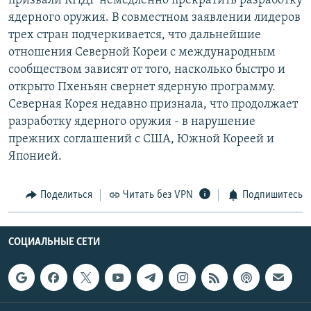
призвали КНДР немедленно прекратить разработку
РАСПИСАНИЕ ВЕЩАНИЯ
ядерного оружия. В совместном заявлении лидеров
трех стран подчеркивается, что дальнейшие
ПОДПИШИТЕСЬ НА РАССЫЛКУ
отношения Северной Кореи с международным
сообществом зависят от того, насколько быстро и
СОЦИАЛЬНЫЕ СЕТИ
открыто Пхеньян свернет ядерную программу.
Северная Корея недавно признала, что продолжает
разработку ядерного оружия - в нарушение
прежних соглашений с США, Южной Кореей и
Японией.
Все сайты РСЕ/РС
Поделиться
Читать без VPN
Подпишитесь
СОЦИАЛЬНЫЕ СЕТИ