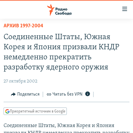
Ссылки
для
упрощенного
АРХИВ 1997-2004
ПРОГРАММЫ
доступа
Соединенные Штаты, Южная
ПОДКАСТЫ
Вернуться
Корея и Япония призвали КНДР
к
АВТОРСКИЕ ПРОЕКТЫ
немедленно прекратить
основному
ЦИТАТЫ СВОБОДЫ
содержанию
разработку ядерного оружия
Вернутся
МНЕНИЯ
к
27 октября 2002
КУЛЬТУРА
главной
Поделиться
Читать без VPN
навигации
IDEL.РЕАЛИИ
Вернутся
КАВКАЗ.РЕАЛИИ
к
Приоритетный источник в Google
СЕВЕР.РЕАЛИИ
поиску
Соединенные Штаты, Южная Корея и Япония
СИБИРЬ.РЕАЛИИ