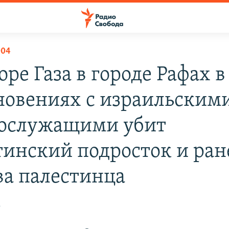
004
оре Газа в городе Рафах в
новениях с израильским
ослужащими убит
тинский подросток и ра
ва палестинца
2