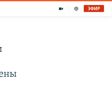
ЭФИР
и
нены