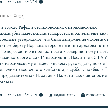
ся
Читать без VPN
сточник в Google
а в городе Рафах в столкновениях с израильскими
ими убит палестинский подросток и ранены еще два 
военные утверждают, что были вынуждены открыть о
падном берегу Иордана в городе Дженин арестованы ш
- по подозрению в причастности к совершенному на эт
твами которого стали 14 израильтян. Посланник США У
й израильскому и палестинскому руководству новый 
ия ближневосточного конфликта, в субботу прибыл в 
 представителями Израиля и Палестинской автономии 
ультата.
ся
Читать без VPN
Подпишитесь
Распечатать