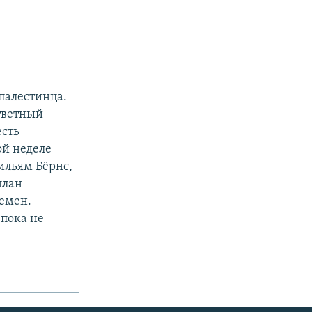
палестинца.
тветный
есть
ой неделе
ильям Бёрнс,
план
Йемен.
пока не