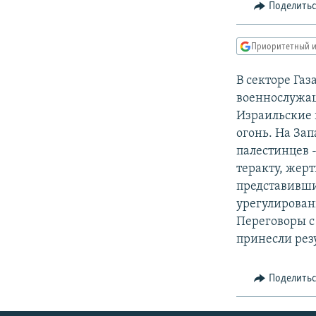
РАСПИСАНИЕ ВЕЩАНИЯ
Поделить
ПОДПИШИТЕСЬ НА РАССЫЛКУ
Приоритетный и
В секторе Газ
военнослужащ
Израильские 
огонь. На За
палестинцев 
теракту, жер
представивши
урегулирован
Переговоры с
принесли рез
Поделить