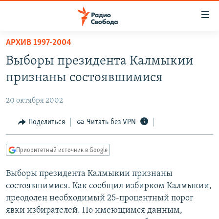
Ссылки
для
упрощенного
АРХИВ 1997-2004
ПРОГРАММЫ
доступа
Выборы президента Калмыкии
ПОДКАСТЫ
Вернуться
признаны состоявшимися
к
АВТОРСКИЕ ПРОЕКТЫ
основному
20 октября 2002
ЦИТАТЫ СВОБОДЫ
содержанию
Вернутся
МНЕНИЯ
Поделиться
Читать без VPN
к
КУЛЬТУРА
главной
Приоритетный источник в Google
навигации
IDEL.РЕАЛИИ
Вернутся
Выборы президента Калмыкии признаны
КАВКАЗ.РЕАЛИИ
к
состоявшимися. Как сообщил избирком Калмыкии,
СЕВЕР.РЕАЛИИ
поиску
преодолен необходимый 25-процентный порог
явки избирателей. По имеющимся данным,
СИБИРЬ.РЕАЛИИ