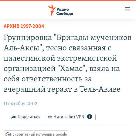
Ссылки
для
упрощенного
АРХИВ 1997-2004
ПРОГРАММЫ
доступа
Группировка "Бригады мучеников
ПОДКАСТЫ
Вернуться
Аль-Аксы", тесно связанная с
к
АВТОРСКИЕ ПРОЕКТЫ
палестинской экстремистской
основному
ЦИТАТЫ СВОБОДЫ
содержанию
организацией "Хамас", взяла на
Вернутся
МНЕНИЯ
себя ответственность за
к
КУЛЬТУРА
вчерашний теракт в Тель-Авиве
главной
навигации
IDEL.РЕАЛИИ
11 октября 2002
Вернутся
КАВКАЗ.РЕАЛИИ
к
Поделиться
Читать без VPN
СЕВЕР.РЕАЛИИ
поиску
СИБИРЬ.РЕАЛИИ
Приоритетный источник в Google