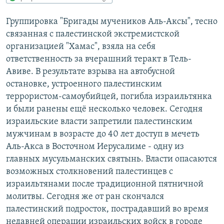
РАСПИСАНИЕ ВЕЩАНИЯ
Группировка "Бригады мучеников Аль-Аксы", тесно
ПОДПИШИТЕСЬ НА РАССЫЛКУ
связанная с палестинской экстремистской
организацией "Хамас", взяла на себя
СОЦИАЛЬНЫЕ СЕТИ
ответственность за вчерашний теракт в Тель-
Авиве. В результате взрыва на автобусной
остановке, устроенного палестинским
террористом-самоубийцей, погибла израильтянка
и были ранены ещё несколько человек. Сегодня
израильские власти запретили палестинским
Все сайты РСЕ/РС
мужчинам в возрасте до 40 лет доступ в мечеть
Аль-Акса в Восточном Иерусалиме - одну из
главных мусульманских святынь. Власти опасаются
возможных столкновений палестинцев с
израильтянами после традиционной пятничной
молитвы. Сегодня же от ран скончался
палестинский подросток, пострадавший во время
недавней операции израильских войск в городе