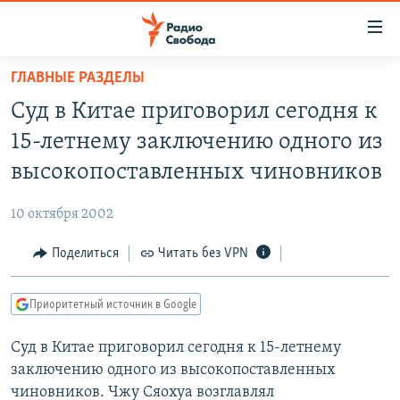
Ссылки
для
упрощенного
ГЛАВНЫЕ РАЗДЕЛЫ
ПРОГРАММЫ
доступа
Суд в Китае приговорил сегодня к
ПОДКАСТЫ
Вернуться
15-летнему заключению одного из
к
АВТОРСКИЕ ПРОЕКТЫ
высокопоставленных чиновников
основному
ЦИТАТЫ СВОБОДЫ
содержанию
10 октября 2002
Вернутся
МНЕНИЯ
к
Поделиться
Читать без VPN
КУЛЬТУРА
главной
навигации
IDEL.РЕАЛИИ
Приоритетный источник в Google
Вернутся
КАВКАЗ.РЕАЛИИ
к
Суд в Китае приговорил сегодня к 15-летнему
СЕВЕР.РЕАЛИИ
поиску
заключению одного из высокопоставленных
СИБИРЬ.РЕАЛИИ
чиновников. Чжу Сяохуа возглавлял