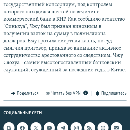
государственный консорциум, под контролем
РАСПИСАНИЕ ВЕЩАНИЯ
которого находился шестой по величине
ПОДПИШИТЕСЬ НА РАССЫЛКУ
коммерческий банк в КНР. Как сообщило агентство
"Синьхуа", Чжу был признан виновным в
СОЦИАЛЬНЫЕ СЕТИ
получении взяток на сумму в полмиллиона
долларов. Ему грозила смертная казнь, но суд
смягчил приговор, приняв во внимание активное
сотрудничество арестованного со следствием. Чжу
Сяохуа - самый высокопоставленный банковский
служащий, осужденный за последние годы в Китае.
Все сайты РСЕ/РС
Поделиться
Читать без VPN
Подпишитесь
СОЦИАЛЬНЫЕ СЕТИ