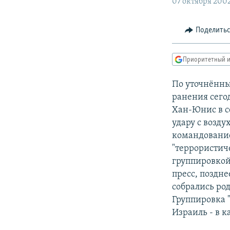
РАСПИСАНИЕ ВЕЩАНИЯ
07 октября 200
ПОДПИШИТЕСЬ НА РАССЫЛКУ
Поделить
Приоритетный и
По уточнённы
ранения сего
Хан-Юнис в се
удару с возд
командование
"террористич
группировкой
пресс, поздне
собрались ро
Группировка 
Израиль - в 