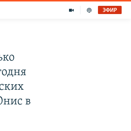
ЭФИР
ько
годня
ьских
Юнис в