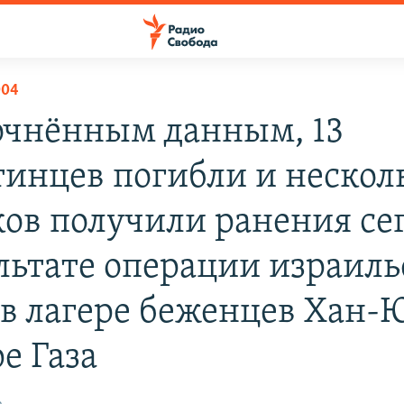
004
очнённым данным, 13
тинцев погибли и нескол
ков получили ранения се
ультате операции израил
 в лагере беженцев Хан-
е Газа