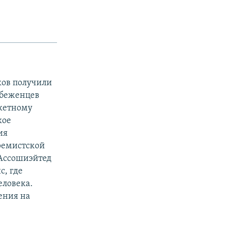
ков получили
 беженцев
акетному
кое
ия
тремистской
 Ассошиэйтед
с, где
еловека.
ения на