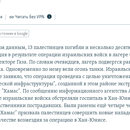
2
ся
Читать без VPN
сточник в Google
м данным, 13 палестинцев погибли и несколько десят
дня в результате операции израильских войск в лагере
кторе Газа. По словам очевидцев, лагерь подвергся р
уха. Одновременно по нему вели огонь танки. Израильс
 заявило, что операция проведена с целью уничтожен
еской инфраструктуры", созданной в этом районе экс
 "Хамас". По сообщению информационного агентства
е израильские войска обстреляли госпиталь в Хан-Юни
дственники пострадавших. Были ранены ещё четыре ч
"Хамас" призвала палестинцев совершить новые напад
качестве возмездия за операцию в Хан-Юнисе.