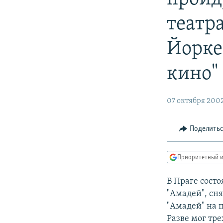
РАСПИСАНИЕ ВЕЩАНИЯ
ПОДПИШИТЕСЬ НА РАССЫЛКУ
театра
Йорке
кино"
07 октября 200
Поделить
Приоритетный и
В Праге сост
"Амадей", сн
"Амадей" на п
Разве мог тр