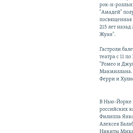
рок-н-ролльны
"Амадей" пол
посвященная в
215 лет наза
Жуан".
Гастроли бале
театра с 11 п
"Ромео и Джу
Макмиллана. 
Ферри и Хули
В Нью-Йорке 
российских к
Филиппа Янко
Алексея Бала
Никиты Михалк