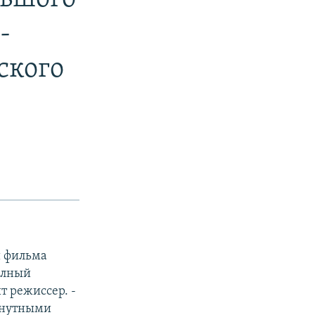
-
ского
и фильма
олный
т режиссер. -
минутными