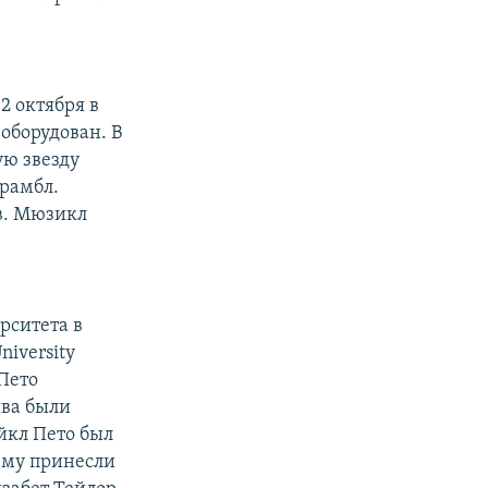
2 октября в
оборудован. В
ую звезду
Брамбл.
в. Мюзикл
рситета в
iversity
 Пето
ива были
айкл Пето был
ему принесли