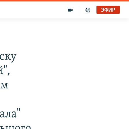
ЭФИР
ску
",
ом
ала"
льшого