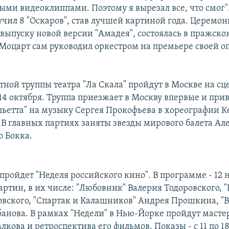
ми видеоклиппами. Поэтому я вырезал все, что смог".
учил 8 "Оскаров", став лучшей картиной года. Церемон
ыпуску новой версии "Амадея", состоялась в пражском
д Моцарт сам руководил оркестром на премьере своей о
тной труппы театра "Ла Скала" пройдут в Москве на с
о 14 октября. Труппа приезжает в Москву впервые и при
льетта" на музыку Сергея Прокофьева в хореографии К
В главных партиях заняты звезды мирового балета Ал
о Бокка.
пройдет "Неделя российского кино". В программе - 12 
артин, в их числе: "Любовник" Валерия Тодоровского, 
вского, "Спартак и Калашников" Андрея Прошкина, "
банова. В рамках "Недели" в Нью-Йорке пройдут масте
ова и ретроспектива его фильмов. Показы - с 11 по 18 