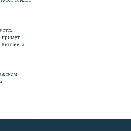
изабет Тейлор
ается
е примут
 Кинчев, а
рижском
ы