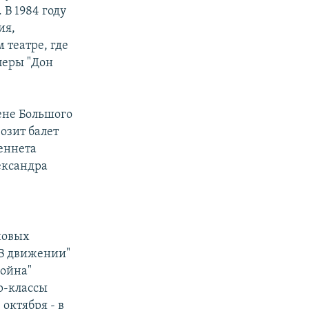
 В 1984 году
ия,
 театре, где
перы "Дон
цене Большого
возит балет
еннета
ександра
новых
"В движении"
Война"
р-классы
октября - в