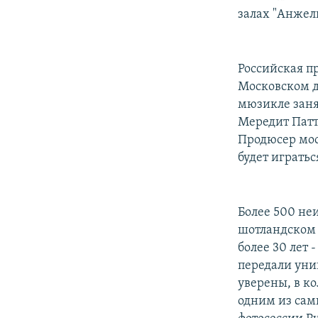
залах "Анжел
Российская пр
Московском д
мюзикле заня
Мередит Патт
Продюсер мос
будет игратьс
Более 500 не
шотландском 
более 30 лет 
передали уни
уверены, в ко
одним из сам