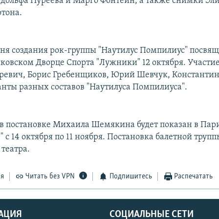
удольфа Нуреева и Марго Фонтейн, а также снимки Эл
ртона.
дня создания рок-группы "Наутилус Помпилиус" посвящ
сковском Дворце Спорта "Лужники" 12 октября. Участи
евич, Борис Гребенщиков, Юрий Шевчук, Константин
нты разных составов "Наутилуса Помпилиуса".
в постановке Михаила Шемякина будет показан в Па
" с 14 октября по 11 ноября. Постановка балетной трупп
театра.
ся
Читать без VPN
Подпишитесь
Распечатать
АЦИЯ
СОЦИАЛЬНЫЕ СЕТИ