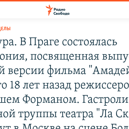
ДЕЛЫ
ра. В Праге состоялась
ония, посвященная выпу
й версии фильма "Амадей
го 18 лет назад режиссер
ем Форманом. Гастроли
ной труппы театра "Ла Ск
ут в Москве на сцене Бо