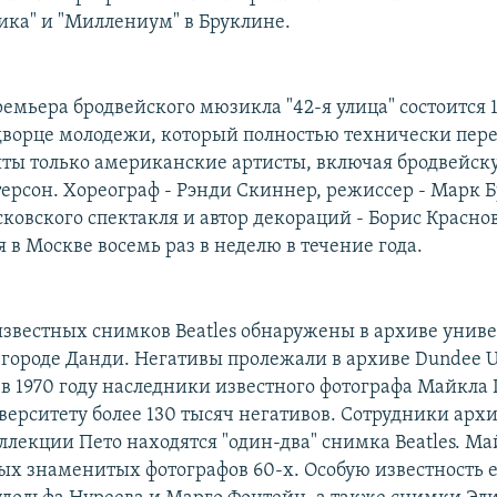
ика" и "Миллениум" в Бруклине.
емьера бродвейского мюзикла "42-я улица" состоится 1
ворце молодежи, который полностью технически пере
ты только американские артисты, включая бродвейск
ерсон. Хореограф - Рэнди Скиннер, режиссер - Марк 
ковского спектакля и автор декораций - Борис Красно
я в Москве восемь раз в неделю в течение года.
известных снимков Beatles обнаружены в архиве униве
городе Данди. Негативы пролежали в архиве Dundee Un
- в 1970 году наследники известного фотографа Майкла
верситету более 130 тысяч негативов. Сотрудники арх
ллекции Пето находятся "один-два" снимка Beatles. М
ых знаменитых фотографов 60-х. Особую известность 