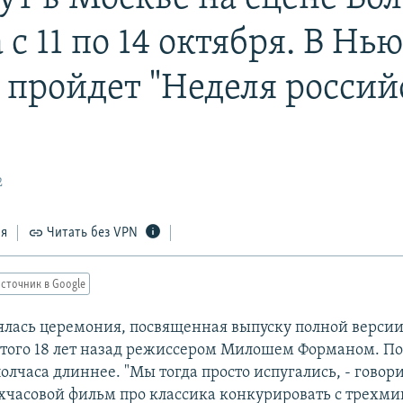
 с 11 по 14 октября. В Нью
 пройдет "Неделя россий
2
ся
Читать без VPN
сточник в Google
оялась церемония, посвященная выпуску полной верси
ятого 18 лет назад режиссером Милошем Форманом. П
олчаса длиннее. "Мы тогда просто испугались, - говори
ехчасовой фильм про классика конкурировать с трех