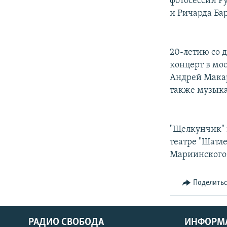
фотосессии Р
и Ричарда Ба
20-летию со 
концерт в мо
Андрей Макар
также музыка
"Щелкунчик" 
театре "Шатле
Мариинского 
Поделить
РАДИО СВОБОДА
ИНФОРМ