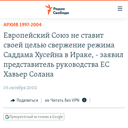
Ссылки
для
упрощенного
АРХИВ 1997-2004
ПРОГРАММЫ
доступа
Европейский Союз не ставит
ПОДКАСТЫ
Вернуться
своей целью свержение режима
к
АВТОРСКИЕ ПРОЕКТЫ
Саддама Хусейна в Ираке, - заявил
основному
ЦИТАТЫ СВОБОДЫ
содержанию
представитель руководства ЕС
Вернутся
МНЕНИЯ
Хавьер Солана
к
КУЛЬТУРА
главной
05 октября 2002
навигации
IDEL.РЕАЛИИ
Вернутся
Поделиться
Читать без VPN
КАВКАЗ.РЕАЛИИ
к
СЕВЕР.РЕАЛИИ
поиску
Приоритетный источник в Google
СИБИРЬ.РЕАЛИИ