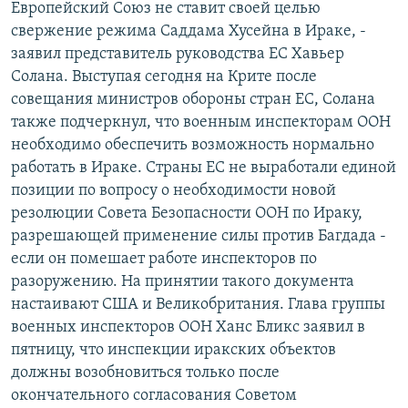
Европейский Союз не ставит своей целью
РАСПИСАНИЕ ВЕЩАНИЯ
свержение режима Саддама Хусейна в Ираке, -
ПОДПИШИТЕСЬ НА РАССЫЛКУ
заявил представитель руководства ЕС Хавьер
Солана. Выступая сегодня на Крите после
совещания министров обороны стран ЕС, Солана
СОЦИАЛЬНЫЕ СЕТИ
также подчеркнул, что военным инспекторам ООН
необходимо обеспечить возможность нормально
работать в Ираке. Страны ЕС не выработали единой
позиции по вопросу о необходимости новой
резолюции Совета Безопасности ООН по Ираку,
Все сайты РСЕ/РС
разрешающей применение силы против Багдада -
если он помешает работе инспекторов по
разоружению. На принятии такого документа
настаивают США и Великобритания. Глава группы
военных инспекторов ООН Ханс Бликс заявил в
пятницу, что инспекции иракских объектов
должны возобновиться только после
окончательного согласования Советом