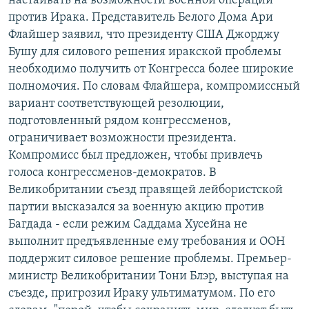
настаивать на возможности военной операции
РАСПИСАНИЕ ВЕЩАНИЯ
против Ирака. Представитель Белого Дома Ари
Флайшер заявил, что президенту США Джорджу
ПОДПИШИТЕСЬ НА РАССЫЛКУ
Бушу для силового решения иракской проблемы
необходимо получить от Конгресса более широкие
СОЦИАЛЬНЫЕ СЕТИ
полномочия. По словам Флайшера, компромиссный
вариант соответствующей резолюции,
подготовленный рядом конгрессменов,
ограничивает возможности президента.
Компромисс был предложен, чтобы привлечь
Все сайты РСЕ/РС
голоса конгрессменов-демократов. В
Великобритании съезд правящей лейбористской
партии высказался за военную акцию против
Багдада - если режим Саддама Хусейна не
выполнит предъявленные ему требования и ООН
поддержит силовое решение проблемы. Премьер-
министр Великобритании Тони Блэр, выступая на
съезде, пригрозил Ираку ультиматумом. По его