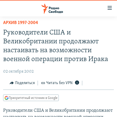
Ссылки
для
упрощенного
АРХИВ 1997-2004
ПРОГРАММЫ
доступа
Руководители США и
ПОДКАСТЫ
Вернуться
Великобритании продолжают
к
АВТОРСКИЕ ПРОЕКТЫ
настаивать на возможности
основному
ЦИТАТЫ СВОБОДЫ
содержанию
военной операции против Ирака
Вернутся
МНЕНИЯ
к
02 октября 2002
КУЛЬТУРА
главной
Поделиться
Читать без VPN
навигации
IDEL.РЕАЛИИ
Вернутся
КАВКАЗ.РЕАЛИИ
к
Приоритетный источник в Google
СЕВЕР.РЕАЛИИ
поиску
Руководители США и Великобритании продолжают
СИБИРЬ.РЕАЛИИ