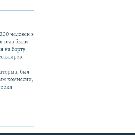
200 человек в
х тела были
я на борту
ссажиров
шторма, был
ным комиссии,
серия