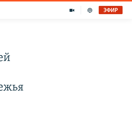
ЭФИР
ей
ежья