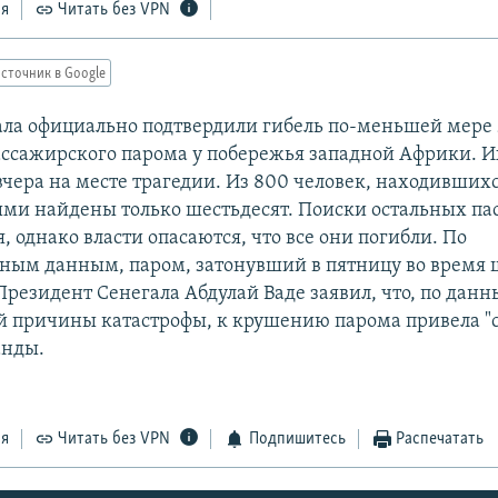
ся
Читать без VPN
сточник в Google
ала официально подтвердили гибель по-меньшей мере 
ассажирского парома у побережья западной Африки. И
чера на месте трагедии. Из 800 человек, находившихс
ми найдены только шестьдесят. Поиски остальных па
 однако власти опасаются, что все они погибли. По
ным данным, паром, затонувший в пятницу во время 
Президент Сенегала Абдулай Ваде заявил, что, по дан
 причины катастрофы, к крушению парома привела "
анды.
ся
Читать без VPN
Подпишитесь
Распечатать