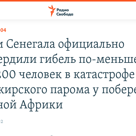
004
и Сенегала официально
ердили гибель по-меньш
200 человек в катастрофе
жирского парома у побер
ной Африки
02