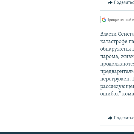
РАСПИСАНИЕ ВЕЩАНИЯ
Поделить
ПОДПИШИТЕСЬ НА РАССЫЛКУ
Приоритетный и
Власти Сенег
катастрофе п
обнаружены в
парома, живы
продолжаются,
предваритель
перегружен. 
расследующей
ошибок" ком
Поделить