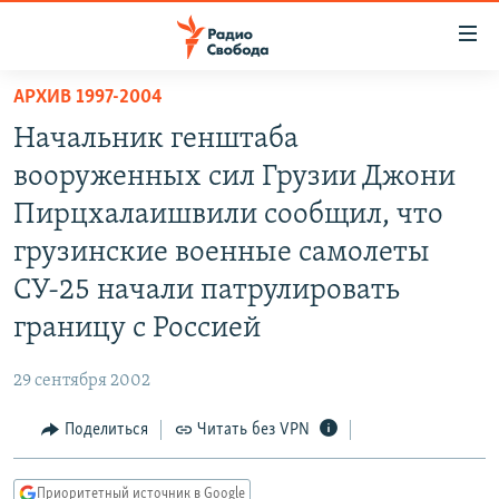
Ссылки
для
упрощенного
АРХИВ 1997-2004
ПРОГРАММЫ
доступа
Начальник генштаба
ПОДКАСТЫ
Вернуться
вооруженных сил Грузии Джони
к
АВТОРСКИЕ ПРОЕКТЫ
Пирцхалаишвили сообщил, что
основному
ЦИТАТЫ СВОБОДЫ
содержанию
грузинские военные самолеты
Вернутся
МНЕНИЯ
СУ-25 начали патрулировать
к
КУЛЬТУРА
границу с Россией
главной
навигации
IDEL.РЕАЛИИ
29 сентября 2002
Вернутся
КАВКАЗ.РЕАЛИИ
к
Поделиться
Читать без VPN
СЕВЕР.РЕАЛИИ
поиску
СИБИРЬ.РЕАЛИИ
Приоритетный источник в Google