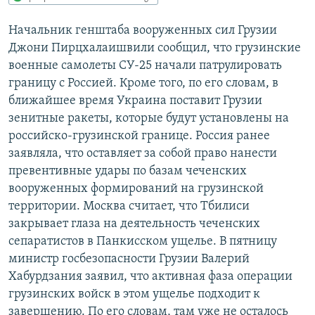
РАСПИСАНИЕ ВЕЩАНИЯ
Начальник генштаба вооруженных сил Грузии
ПОДПИШИТЕСЬ НА РАССЫЛКУ
Джони Пирцхалаишвили сообщил, что грузинские
военные самолеты СУ-25 начали патрулировать
СОЦИАЛЬНЫЕ СЕТИ
границу с Россией. Кроме того, по его словам, в
ближайшее время Украина поставит Грузии
зенитные ракеты, которые будут установлены на
российско-грузинской границе. Россия ранее
заявляла, что оставляет за собой право нанести
превентивные удары по базам чеченских
Все сайты РСЕ/РС
вооруженных формирований на грузинской
территории. Москва считает, что Тбилиси
закрывает глаза на деятельность чеченских
сепаратистов в Панкисском ущелье. В пятницу
министр госбезопасности Грузии Валерий
Хабурдзания заявил, что активная фаза операции
грузинских войск в этом ущелье подходит к
завершению. По его словам, там уже не осталось