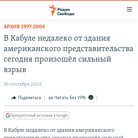
Ссылки
для
упрощенного
АРХИВ 1997-2004
ПРОГРАММЫ
доступа
В Кабуле недалеко от здания
ПОДКАСТЫ
Вернуться
американского представительства
к
АВТОРСКИЕ ПРОЕКТЫ
сегодня произошёл сильный
основному
ЦИТАТЫ СВОБОДЫ
содержанию
взрыв
Вернутся
МНЕНИЯ
к
29 сентября 2002
КУЛЬТУРА
главной
Поделиться
Читать без VPN
навигации
IDEL.РЕАЛИИ
Вернутся
КАВКАЗ.РЕАЛИИ
к
Приоритетный источник в Google
СЕВЕР.РЕАЛИИ
поиску
В Кабуле недалеко от здания американского
СИБИРЬ.РЕАЛИИ