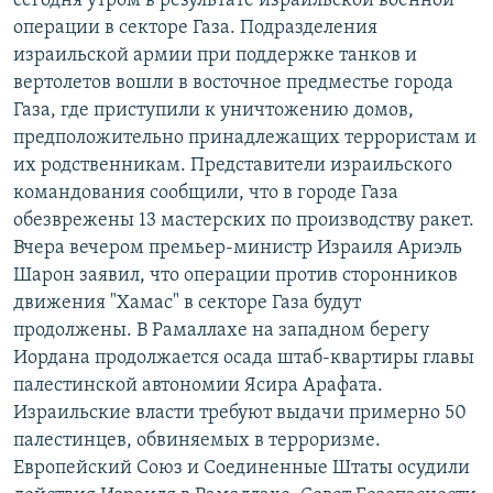
сегодня утром в результате израильской военной
РАСПИСАНИЕ ВЕЩАНИЯ
операции в секторе Газа. Подразделения
израильской армии при поддержке танков и
ПОДПИШИТЕСЬ НА РАССЫЛКУ
вертолетов вошли в восточное предместье города
Газа, где приступили к уничтожению домов,
СОЦИАЛЬНЫЕ СЕТИ
предположительно принадлежащих террористам и
их родственникам. Представители израильского
командования сообщили, что в городе Газа
обезврежены 13 мастерских по производству ракет.
Вчера вечером премьер-министр Израиля Ариэль
Все сайты РСЕ/РС
Шарон заявил, что операции против сторонников
движения "Хамас" в секторе Газа будут
продолжены. В Рамаллахе на западном берегу
Иордана продолжается осада штаб-квартиры главы
палестинской автономии Ясира Арафата.
Израильские власти требуют выдачи примерно 50
палестинцев, обвиняемых в терроризме.
Европейский Союз и Соединенные Штаты осудили