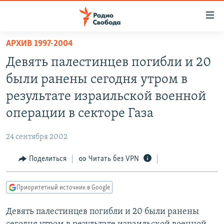
Ссылки
для
упрощенного
АРХИВ 1997-2004
ПРОГРАММЫ
доступа
Девять палестинцев погибли и 20
ПОДКАСТЫ
Вернуться
были ранены сегодня утром в
к
АВТОРСКИЕ ПРОЕКТЫ
результате израильской военной
основному
ЦИТАТЫ СВОБОДЫ
содержанию
операции в секторе Газа
Вернутся
МНЕНИЯ
к
24 сентября 2002
КУЛЬТУРА
главной
Поделиться
Читать без VPN
навигации
IDEL.РЕАЛИИ
Вернутся
КАВКАЗ.РЕАЛИИ
к
Приоритетный источник в Google
СЕВЕР.РЕАЛИИ
поиску
Девять палестинцев погибли и 20 были ранены
СИБИРЬ.РЕАЛИИ