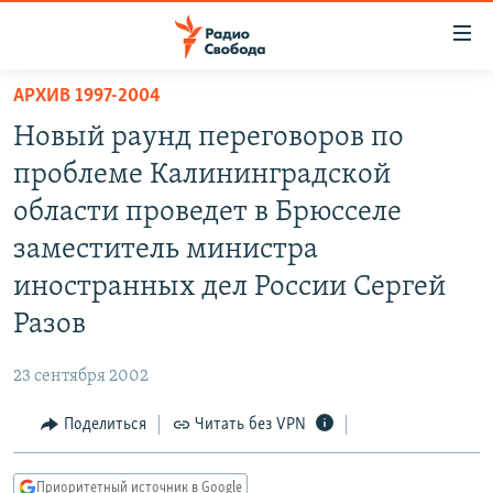
Ссылки
для
упрощенного
АРХИВ 1997-2004
ПРОГРАММЫ
доступа
Новый раунд переговоров по
ПОДКАСТЫ
Вернуться
проблеме Калининградской
к
АВТОРСКИЕ ПРОЕКТЫ
области проведет в Брюсселе
основному
ЦИТАТЫ СВОБОДЫ
содержанию
заместитель министра
Вернутся
МНЕНИЯ
иностранных дел России Сергей
к
КУЛЬТУРА
Разов
главной
навигации
IDEL.РЕАЛИИ
23 сентября 2002
Вернутся
КАВКАЗ.РЕАЛИИ
к
Поделиться
Читать без VPN
СЕВЕР.РЕАЛИИ
поиску
СИБИРЬ.РЕАЛИИ
Приоритетный источник в Google