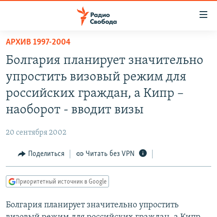
Ссылки
для
упрощенного
АРХИВ 1997-2004
ПРОГРАММЫ
доступа
Болгария планирует значительно
ПОДКАСТЫ
Вернуться
упростить визовый режим для
к
АВТОРСКИЕ ПРОЕКТЫ
российских граждан, а Кипр –
основному
ЦИТАТЫ СВОБОДЫ
содержанию
наоборот - вводит визы
Вернутся
МНЕНИЯ
к
20 сентября 2002
КУЛЬТУРА
главной
Поделиться
Читать без VPN
навигации
IDEL.РЕАЛИИ
Вернутся
КАВКАЗ.РЕАЛИИ
к
Приоритетный источник в Google
СЕВЕР.РЕАЛИИ
поиску
Болгария планирует значительно упростить
СИБИРЬ.РЕАЛИИ