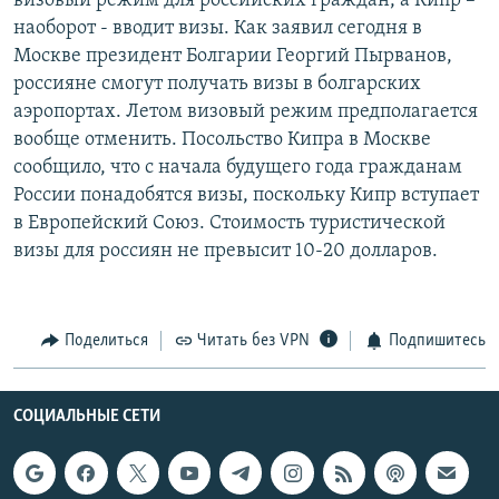
визовый режим для российских граждан, а Кипр –
РАСПИСАНИЕ ВЕЩАНИЯ
наоборот - вводит визы. Как заявил сегодня в
Москве президент Болгарии Георгий Пырванов,
ПОДПИШИТЕСЬ НА РАССЫЛКУ
россияне смогут получать визы в болгарских
аэропортах. Летом визовый режим предполагается
СОЦИАЛЬНЫЕ СЕТИ
вообще отменить. Посольство Кипра в Москве
сообщило, что с начала будущего года гражданам
России понадобятся визы, поскольку Кипр вступает
в Европейский Союз. Стоимость туристической
визы для россиян не превысит 10-20 долларов.
Все сайты РСЕ/РС
Поделиться
Читать без VPN
Подпишитесь
СОЦИАЛЬНЫЕ СЕТИ