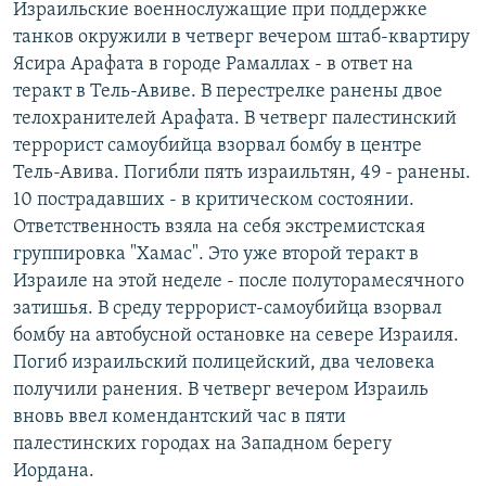
Израильские военнослужащие при поддержке
РАСПИСАНИЕ ВЕЩАНИЯ
танков окружили в четверг вечером штаб-квартиру
ПОДПИШИТЕСЬ НА РАССЫЛКУ
Ясира Арафата в городе Рамаллах - в ответ на
теракт в Тель-Авиве. В перестрелке ранены двое
телохранителей Арафата. В четверг палестинский
СОЦИАЛЬНЫЕ СЕТИ
террорист самоубийца взорвал бомбу в центре
Тель-Авива. Погибли пять израильтян, 49 - ранены.
10 пострадавших - в критическом состоянии.
Ответственность взяла на себя экстремистская
группировка "Хамас". Это уже второй теракт в
Все сайты РСЕ/РС
Израиле на этой неделе - после полуторамесячного
затишья. В среду террорист-самоубийца взорвал
бомбу на автобусной остановке на севере Израиля.
Погиб израильский полицейский, два человека
получили ранения. В четверг вечером Израиль
вновь ввел комендантский час в пяти
палестинских городах на Западном берегу
Иордана.