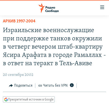
Ссылки
для
упрощенного
АРХИВ 1997-2004
ПРОГРАММЫ
доступа
Израильские военнослужащие
ПОДКАСТЫ
Вернуться
при поддержке танков окружили
к
АВТОРСКИЕ ПРОЕКТЫ
в четверг вечером штаб-квартиру
основному
ЦИТАТЫ СВОБОДЫ
содержанию
Ясира Арафата в городе Рамаллах -
Вернутся
МНЕНИЯ
в ответ на теракт в Тель-Авиве
к
КУЛЬТУРА
главной
20 сентября 2002
навигации
IDEL.РЕАЛИИ
Вернутся
Поделиться
Читать без VPN
КАВКАЗ.РЕАЛИИ
к
СЕВЕР.РЕАЛИИ
поиску
Приоритетный источник в Google
СИБИРЬ.РЕАЛИИ