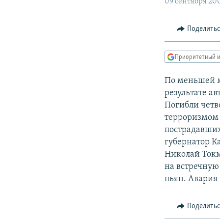
РАСПИСАНИЕ ВЕЩАНИЯ
09 сентября 20
ПОДПИШИТЕСЬ НА РАССЫЛКУ
Поделить
Приоритетный и
По меньшей м
результате а
Погибли четве
терроризмом 
пострадавших
губернатор К
Николай Ток
на встречную
пьян. Авария
Поделить