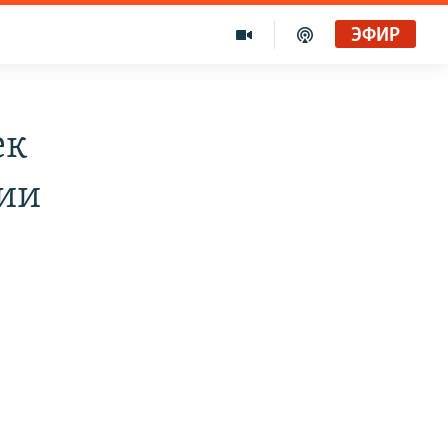
ЭФИР
ек
рии
и