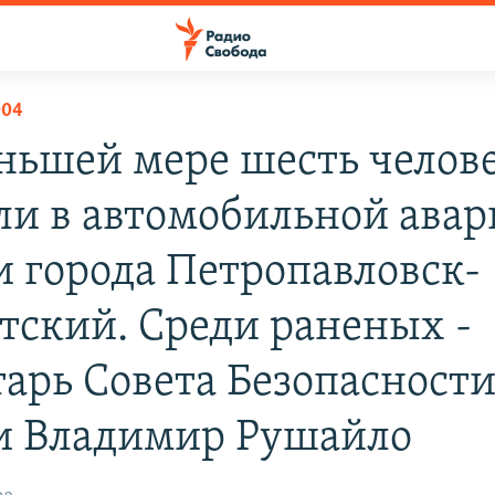
004
ньшей мере шесть челов
ли в автомобильной ава
и города Петропавловск-
тский. Среди раненых -
тарь Совета Безопасност
и Владимир Рушайло