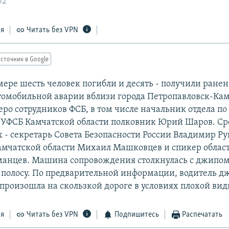
02
ся
Читать без VPN
сточник в Google
ере шесть человек погибли и десять - получили ранен
втомобильной аварии вблизи города Петропавловск-Ка
ро сотрудников ФСБ, в том числе начальник отдела по 
УФСБ Камчатской области полковник Юрий Шаров. Ср
 - секретарь Совета Безопасности России Владимир Р
амчатской области Михаил Машковцев и спикер обла
манцев. Машина сопровождения столкнулась с джипо
 полосу. По предварительной информации, водитель д
 произошла на скользкой дороге в условиях плохой ви
ся
Читать без VPN
Подпишитесь
Распечатать