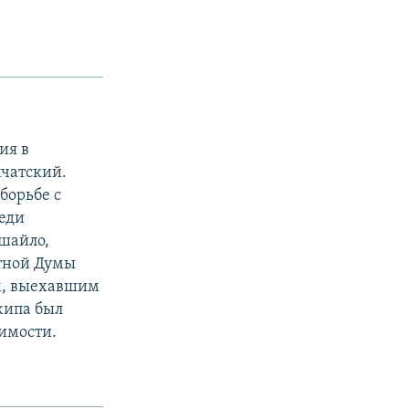
ия в
мчатский.
борьбе с
еди
ушайло,
стной Думы
м, выехавшим
жипа был
димости.