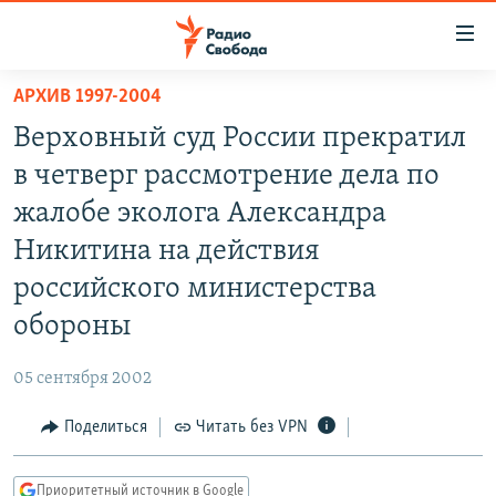
Ссылки
для
упрощенного
АРХИВ 1997-2004
ПРОГРАММЫ
доступа
Верховный суд России прекратил
ПОДКАСТЫ
Вернуться
в четверг рассмотрение дела по
к
АВТОРСКИЕ ПРОЕКТЫ
жалобе эколога Александра
основному
ЦИТАТЫ СВОБОДЫ
содержанию
Никитина на действия
Вернутся
МНЕНИЯ
российского министерства
к
КУЛЬТУРА
обороны
главной
навигации
IDEL.РЕАЛИИ
05 сентября 2002
Вернутся
КАВКАЗ.РЕАЛИИ
к
Поделиться
Читать без VPN
СЕВЕР.РЕАЛИИ
поиску
СИБИРЬ.РЕАЛИИ
Приоритетный источник в Google