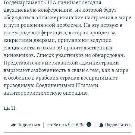
Госдепартамент США начинает сегодня
РАСПИСАНИЕ ВЕЩАНИЯ
двухдневную конференцию, на которой будут
ПОДПИШИТЕСЬ НА РАССЫЛКУ
обсуждаться антиамериканские настроения в мире
и пути решения этой проблемы. На эту первую в
своем роде конференцию, которая пройдет за
СОЦИАЛЬНЫЕ СЕТИ
закрытыми дверями, приглашены ведущие
специалисты и около 50 правительственных
чиновников. Список участников не обнародован.
Представители американской администрации
выражают озабоченность в связи с тем, как в мире
Все сайты РСЕ/РС
и особенно в арабских странах воспринимают
проводимую Соединенными Штатами
антитеррористическую операцию.
цн 11
Поделиться
Читать без VPN
Подпишитесь