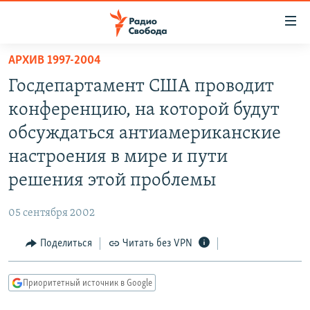
Ссылки
для
упрощенного
АРХИВ 1997-2004
ПРОГРАММЫ
доступа
Госдепартамент США проводит
ПОДКАСТЫ
Вернуться
конференцию, на которой будут
к
АВТОРСКИЕ ПРОЕКТЫ
обсуждаться антиамериканские
основному
ЦИТАТЫ СВОБОДЫ
содержанию
настроения в мире и пути
Вернутся
МНЕНИЯ
решения этой проблемы
к
КУЛЬТУРА
главной
05 сентября 2002
навигации
IDEL.РЕАЛИИ
Вернутся
Поделиться
Читать без VPN
КАВКАЗ.РЕАЛИИ
к
СЕВЕР.РЕАЛИИ
поиску
Приоритетный источник в Google
СИБИРЬ.РЕАЛИИ