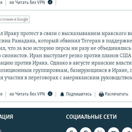
ся
Читать без VPN
сточник в Google
л Ираку протест в связи с высказыванием иракского в
сина Рамадана, который обвинил Тегеран в поддержке
л, что за всю историю персы ни разу не объединялись
в сионистов. Иран выступает резко против планов США
ацию против Ирака. Однако в августе иранские власт
озиционным группировкам, базирующимся в Иране, п
я участия в переговорах с американским руководство
ся
Читать без VPN
Подпишитесь
Распечатать
АЦИЯ
СОЦИАЛЬНЫЕ СЕТИ
ь