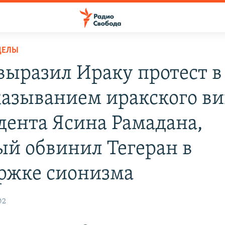
ДЕЛЫ
выразил Ираку протест в
казыванием иракского ви
дента Ясина Рамадана,
ый обвинил Тегеран в
ржке сионизма
02