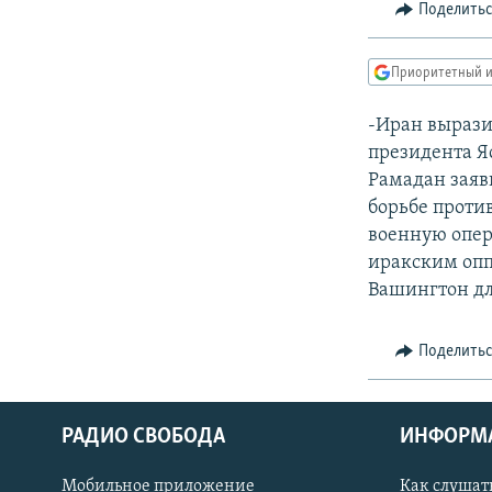
РАСПИСАНИЕ ВЕЩАНИЯ
Поделить
ПОДПИШИТЕСЬ НА РАССЫЛКУ
Приоритетный и
-Иран вырази
президента Я
Рамадан заяви
борьбе проти
военную опер
иракским опп
Вашингтон дл
Поделить
РАДИО СВОБОДА
ИНФОРМ
Мобильное приложение
Как слушат