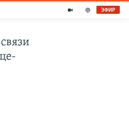
ЭФИР
 связи
це-