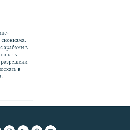
ице-
 сионизма.
 с арабами в
 начать
и разрешили
оехать в
м.