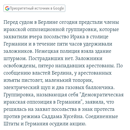
РАСПИСАНИЕ ВЕЩАНИЯ
Приоритетный источник в Google
ПОДПИШИТЕСЬ НА РАССЫЛКУ
Перед судом в Берлине сегодня предстали члены
иракской оппозиционной группировки, которые
СОЦИАЛЬНЫЕ СЕТИ
захватили вчера посольство Ирака в столице
Германии и в течение пяти часов удерживали
заложников. Немецкая полиция взяла здание
штурмом. Пострадавших нет. Заложники
освобождены, пятеро нападавших арестованы. По
Все сайты РСЕ/РС
сообщению властей Берлина, у арестованных
изъяты пистолет, маленький топорик,
электрический щуп и два газовых баллончика.
Группировка, называющая себя "Демократическая
иракская оппозиция в Германии", заявила, что
решилась на захват посольства в знак протеста
против режима Саддама Хусейна. Соединенные
Штаты и Германия осудили акцию.