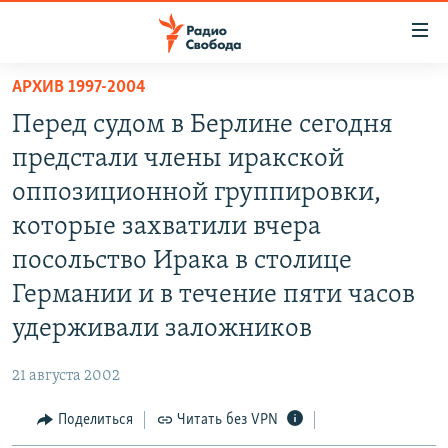
Ссылки
для
упрощенного
АРХИВ 1997-2004
ПРОГРАММЫ
доступа
Перед судом в Берлине сегодня
ПОДКАСТЫ
Вернуться
предстали члены иракской
к
АВТОРСКИЕ ПРОЕКТЫ
оппозиционной группировки,
основному
ЦИТАТЫ СВОБОДЫ
содержанию
которые захватили вчера
Вернутся
МНЕНИЯ
посольство Ирака в столице
к
КУЛЬТУРА
Германии и в течение пяти часов
главной
навигации
IDEL.РЕАЛИИ
удерживали заложников
Вернутся
КАВКАЗ.РЕАЛИИ
к
21 августа 2002
СЕВЕР.РЕАЛИИ
поиску
Поделиться
Читать без VPN
СИБИРЬ.РЕАЛИИ