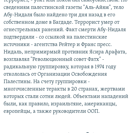
террорист, - убит или покончил самоубийством. По
РАСПИСАНИЕ ВЕЩАНИЯ
сведениям палестинской газеты "Аль-Айям", тело
Абу-Нидаля было найдено три дня назад в его
ПОДПИШИТЕСЬ НА РАССЫЛКУ
собственном доме в Багдаде. Террорист умер от
огнестрельных ранений. Факт смерти Абу-Нидаля
СОЦИАЛЬНЫЕ СЕТИ
подтвердили - со ссылкой на палестинские
источники - агентства Рейтер и Франс пресс.
Нидаль, непримирмый противник Ясира Арафата,
возглавлял "Революционный совет Фатх" -
радикальную группировку, которая в 1974 году
Все сайты РСЕ/РС
откололась от Организации Освобождения
Палестины. На счету группировки -
многочисленные теракты в 20 странах, жертвами
которых стали сотни людей. Объектами нападений
были, как правило, израильтяне, американцы,
европейцы, а также руководители ООП.