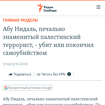
Ссылки
для
упрощенного
ГЛАВНЫЕ РАЗДЕЛЫ
ПРОГРАММЫ
доступа
Абу Нидаль, печально
ПОДКАСТЫ
Вернуться
знаменитый палестинский
к
АВТОРСКИЕ ПРОЕКТЫ
террорист, - убит или покончил
основному
ЦИТАТЫ СВОБОДЫ
содержанию
самоубийством
Вернутся
МНЕНИЯ
к
19 августа 2002
КУЛЬТУРА
главной
Поделиться
Читать без VPN
навигации
IDEL.РЕАЛИИ
Вернутся
КАВКАЗ.РЕАЛИИ
к
Приоритетный источник в Google
СЕВЕР.РЕАЛИИ
поиску
Абу Нидаль, печально знаменитый палестинский
СИБИРЬ.РЕАЛИИ