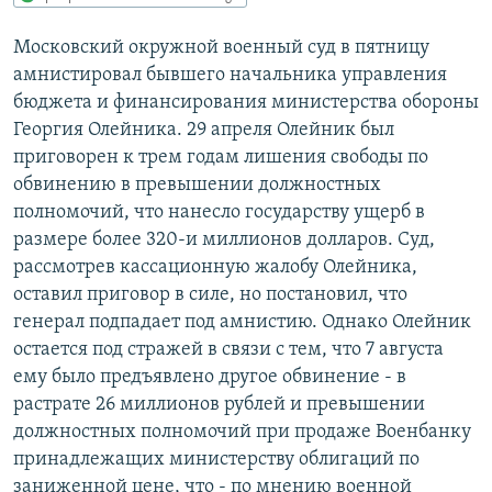
РАСПИСАНИЕ ВЕЩАНИЯ
Московский окружной военный суд в пятницу
ПОДПИШИТЕСЬ НА РАССЫЛКУ
амнистировал бывшего начальника управления
бюджета и финансирования министерства обороны
СОЦИАЛЬНЫЕ СЕТИ
Георгия Олейника. 29 апреля Олейник был
приговорен к трем годам лишения свободы по
обвинению в превышении должностных
полномочий, что нанесло государству ущерб в
размере более 320-и миллионов долларов. Суд,
рассмотрев кассационную жалобу Олейника,
Все сайты РСЕ/РС
оставил приговор в силе, но постановил, что
генерал подпадает под амнистию. Однако Олейник
остается под стражей в связи с тем, что 7 августа
ему было предъявлено другое обвинение - в
растрате 26 миллионов рублей и превышении
должностных полномочий при продаже Военбанку
принадлежащих министерству облигаций по
заниженной цене, что - по мнению военной