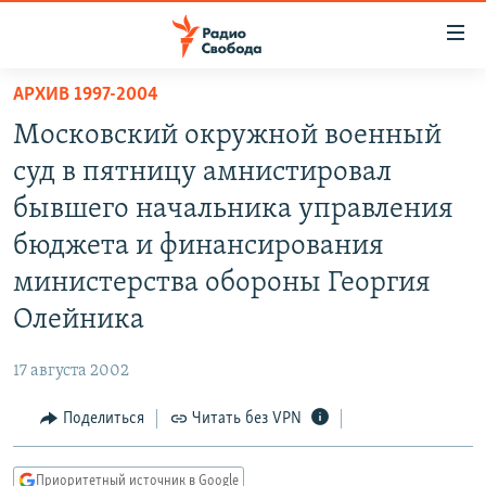
Ссылки
для
упрощенного
АРХИВ 1997-2004
ПРОГРАММЫ
доступа
Московский окружной военный
ПОДКАСТЫ
Вернуться
суд в пятницу амнистировал
к
АВТОРСКИЕ ПРОЕКТЫ
бывшего начальника управления
основному
ЦИТАТЫ СВОБОДЫ
содержанию
бюджета и финансирования
Вернутся
МНЕНИЯ
министерства обороны Георгия
к
КУЛЬТУРА
Олейника
главной
навигации
IDEL.РЕАЛИИ
17 августа 2002
Вернутся
КАВКАЗ.РЕАЛИИ
к
Поделиться
Читать без VPN
СЕВЕР.РЕАЛИИ
поиску
СИБИРЬ.РЕАЛИИ
Приоритетный источник в Google