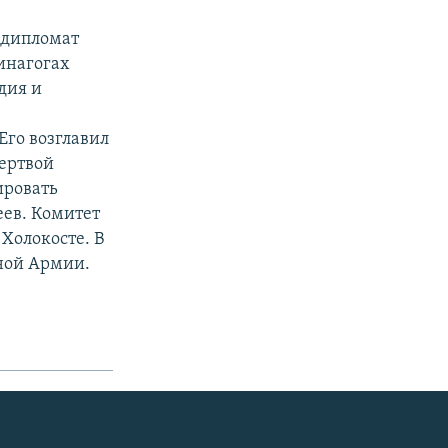
 дипломат
инагогах
дия и
Его возглавил
ертвой
ировать
еев. Комитет
 Холокосте. В
ной Армии.