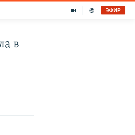
ЭФИР
ла в