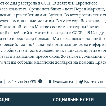
лет со дня расстрела в СССР 13 деятелей Еврейского
ого комитета. Среди погибших - поэт Перец Маркиш,
вский, артист Вениамин Зускин. Во всех российских с
вучат поминальные молитвы. В музее еврейского насле
 Поклонной горе в Москве состоится траурный вечер.
ий еврейский комитет был создан в СССР в 1942 году. 
ктер и режиссер Соломон Михоэлс, позже ставший ж
епрессий. Главной задачей организации было информ
ю общественность о злодеяниях нацистов против евр
печати в западной прессе около 20 тысяч публикаций о
го члены собрали миллионы долларов на помощь Крас
ся
Читать без VPN
Подпишитесь
Распечатать
АЦИЯ
СОЦИАЛЬНЫЕ СЕТИ