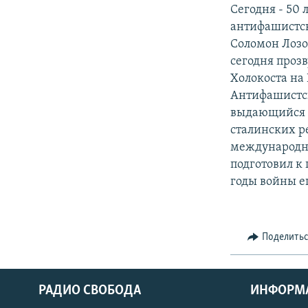
РАСПИСАНИЕ ВЕЩАНИЯ
Сегодня - 50 
ПОДПИШИТЕСЬ НА РАССЫЛКУ
антифашистск
Соломон Лозо
сегодня проз
Холокоста на
Антифашистск
выдающийся а
сталинских р
международну
подготовил к 
годы войны е
Поделить
РАДИО СВОБОДА
ИНФОРМ