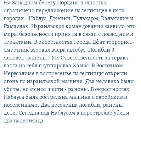
На Западном берегу Иордана полностью
РАСПИСАНИЕ ВЕЩАНИЯ
ограничено передвижение палестинцев в пяти
ПОДПИШИТЕСЬ НА РАССЫЛКУ
городах - Наблус, Дженин, Тулькарм, Калькилия и
Рамаллах. Израильское командование заявило, что
меры безопасности приняты в связи с последними
СОЦИАЛЬНЫЕ СЕТИ
терактами. В окрестностях города Цфат террорист-
смертник взорвал вчера автобус. Погибли 9
человек, ранены - 50. Ответственность за теракт
взяла на себя группировка Хамас. В Восточном
Иерусалиме в воскресенье палестинцы открыли
Все сайты РСЕ/РС
огонь по израильской машине. Два человека были
убиты, не менее шести - ранены. В окрестностях
Наблуса была обстреляна машина с еврейскими
поселенцами. Два поселенца погибли, ранены
дети. Сегодня под Наблусом в перестрелке убиты
два палестинца.