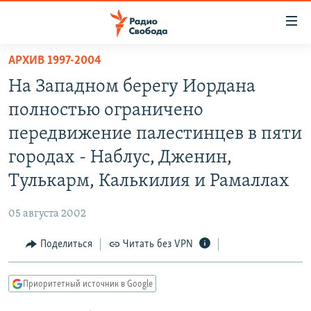
Ссылки
для
упрощенного
АРХИВ 1997-2004
ПРОГРАММЫ
доступа
На Западном берегу Иордана
ПОДКАСТЫ
Вернуться
полностью ограничено
к
АВТОРСКИЕ ПРОЕКТЫ
передвижение палестинцев в пяти
основному
ЦИТАТЫ СВОБОДЫ
содержанию
городах - Наблус, Дженин,
Вернутся
МНЕНИЯ
Тулькарм, Калькилия и Рамаллах
к
КУЛЬТУРА
главной
05 августа 2002
навигации
IDEL.РЕАЛИИ
Вернутся
Поделиться
Читать без VPN
КАВКАЗ.РЕАЛИИ
к
СЕВЕР.РЕАЛИИ
поиску
Приоритетный источник в Google
СИБИРЬ.РЕАЛИИ