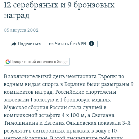
12 серебряных и 9 бронзовых
РАСПИСАНИЕ ВЕЩАНИЯ
наград
ПОДПИШИТЕСЬ НА РАССЫЛКУ
05 августа 2002
СОЦИАЛЬНЫЕ СЕТИ
Поделиться
Читать без VPN
Приоритетный источник в Google
Все сайты РСЕ/РС
В заключительный день чемпионата Европы по
водным видам спорта в Берлине были разыграны 9
комплектов наград. Российские спортсмены
завоевали 1 золотую и 1 бронзовую медаль.
Мужская сборная России стала лучшей в
комплексной эстафете 4 х 100 м, а Светлана
Тимошинина и Евгения Ольшевская показали 3-й
результат в синхронных прыжках в воду с 10-
метровой вышки. В этой дисциплине победили