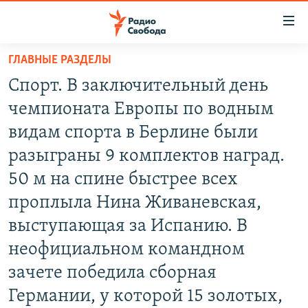
Ссылки
для
упрощенного
ГЛАВНЫЕ РАЗДЕЛЫ
ПРОГРАММЫ
доступа
Спорт. В заключительный день
ПОДКАСТЫ
Вернуться
чемпионата Европы по водным
к
АВТОРСКИЕ ПРОЕКТЫ
видам спорта в Берлине были
основному
ЦИТАТЫ СВОБОДЫ
содержанию
разыграны 9 комплектов наград.
Вернутся
МНЕНИЯ
50 м на спине быстрее всех
к
КУЛЬТУРА
проплыла Нина Живаневская,
главной
навигации
IDEL.РЕАЛИИ
выступающая за Испанию. В
Вернутся
КАВКАЗ.РЕАЛИИ
неофициальном командном
к
зачете победила сборная
СЕВЕР.РЕАЛИИ
поиску
Германии, у которой 15 золотых,
СИБИРЬ.РЕАЛИИ