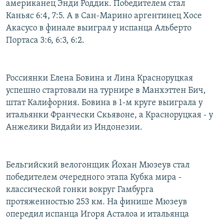
американец Энди Роддик. Победителем стал
Каньяс 6:4, 7:5. А в Сан-Марино аргентинец Хосе
Акасусо в финале выиграл у испанца Альберто
Портаса 3:6, 6:3, 6:2.
Россиянки Елена Бовина и Лина Красноруцкая
успешно стартовали на турнире в Манхэттен Бич,
штат Калифорния. Бовина в 1-м круге выиграла у
итальянки Франчески Скьявоне, а Красноруцкая - у
Анжелики Видайи из Индонезии.
Бельгийский велогонщик Йохан Мюзеув стал
победителем очередного этапа Кубка мира -
классической гонки вокруг Гамбурга
протяженностью 253 км. На финише Мюзеув
опередил испанца Игоря Асталоа и итальянца