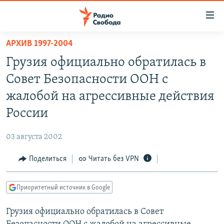
Ссылки
для
упрощенного
АРХИВ 1997-2004
ПРОГРАММЫ
доступа
Грузия официально обратилась в
ПОДКАСТЫ
Вернуться
Совет Безопасности ООН с
к
АВТОРСКИЕ ПРОЕКТЫ
жалобой на агрессивные действия
основному
ЦИТАТЫ СВОБОДЫ
содержанию
России
Вернутся
МНЕНИЯ
к
03 августа 2002
КУЛЬТУРА
главной
Поделиться
Читать без VPN
навигации
IDEL.РЕАЛИИ
Вернутся
КАВКАЗ.РЕАЛИИ
к
Приоритетный источник в Google
СЕВЕР.РЕАЛИИ
поиску
Грузия официально обратилась в Совет
СИБИРЬ.РЕАЛИИ