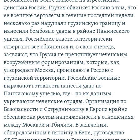
Безопасности ООН с жалобой на агрессивные
РАСПИСАНИЕ ВЕЩАНИЯ
действия России. Грузия обвиняет Россию в том, что
ее военные вертолеты в течение последней недели
ПОДПИШИТЕСЬ НА РАССЫЛКУ
несколько раз нарушали грузинскую границу и
наносили бомбовые удары в районе Панкисского
СОЦИАЛЬНЫЕ СЕТИ
ущелья. Российские власти категорически
отвергают все обвинения и, в свою очередь,
заявляют, что Грузия не препятствует чеченским
вооруженным формированиям, которые, как
утверждает Москва, проникают в Россию с
Все сайты РСЕ/РС
грузинской территории. Российские военные
выражают готовность нанести удар по
Панкисскому ущелью, где - по их данным -
укрываются чеченские отряды. Организация по
Безопасности и Сотрудничеству в Европе крайне
обеспокоена ростом напряженности в отношениях
между Москвой и Тбилиси. В заявлении,
обнародованном в пятницу в Вене, руководство