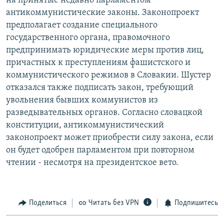
на принятые недавно парламентом
РАСПИСАНИЕ ВЕЩАНИЯ
антикоммунистические законы. Законопроект
предполагает создание специального
ПОДПИШИТЕСЬ НА РАССЫЛКУ
государственного органа, правомочного
предпринимать юридические меры против лиц,
СОЦИАЛЬНЫЕ СЕТИ
причастных к преступлениям фашистского и
коммунистического режимов в Словакии. Шустер
отказался также подписать закон, требующий
увольнения бывших коммунистов из
разведывательных органов. Согласно словацкой
Все сайты РСЕ/РС
конституции, антикоммунистический
законопроект может приобрести силу закона, если
он будет одобрен парламентом при повторном
чтении - несмотря на президентское вето.
Поделиться
Читать без VPN
Подпишитесь