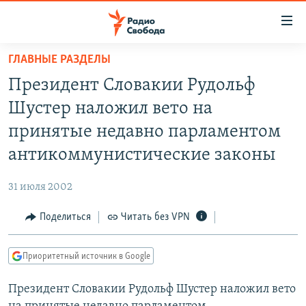
Ссылки
для
упрощенного
ГЛАВНЫЕ РАЗДЕЛЫ
ПРОГРАММЫ
доступа
Президент Словакии Рудольф
ПОДКАСТЫ
Вернуться
Шустер наложил вето на
к
АВТОРСКИЕ ПРОЕКТЫ
принятые недавно парламентом
основному
ЦИТАТЫ СВОБОДЫ
содержанию
антикоммунистические законы
Вернутся
МНЕНИЯ
к
31 июля 2002
КУЛЬТУРА
главной
Поделиться
Читать без VPN
навигации
IDEL.РЕАЛИИ
Вернутся
КАВКАЗ.РЕАЛИИ
к
Приоритетный источник в Google
СЕВЕР.РЕАЛИИ
поиску
Президент Словакии Рудольф Шустер наложил вето
СИБИРЬ.РЕАЛИИ