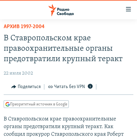
Ссылки
для
упрощенного
АРХИВ 1997-2004
ПРОГРАММЫ
доступа
В Ставропольском крае
ПОДКАСТЫ
Вернуться
правоохранительные органы
к
АВТОРСКИЕ ПРОЕКТЫ
предотвратили крупный теракт
основному
ЦИТАТЫ СВОБОДЫ
содержанию
22 июля 2002
Вернутся
МНЕНИЯ
к
Поделиться
Читать без VPN
КУЛЬТУРА
главной
навигации
IDEL.РЕАЛИИ
Приоритетный источник в Google
Вернутся
КАВКАЗ.РЕАЛИИ
к
В Ставропольском крае правоохранительные
СЕВЕР.РЕАЛИИ
поиску
органы предотвратили крупный теракт. Как
СИБИРЬ.РЕАЛИИ
сообщил прокурор Ставропольского края Роберт