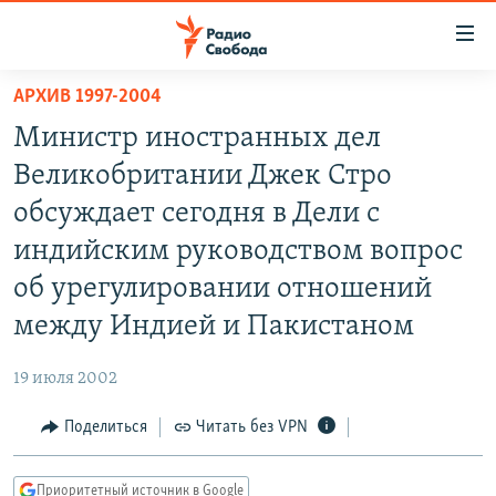
Ссылки
для
упрощенного
АРХИВ 1997-2004
ПРОГРАММЫ
доступа
Министр иностранных дел
ПОДКАСТЫ
Вернуться
Великобритании Джек Стро
к
АВТОРСКИЕ ПРОЕКТЫ
обсуждает сегодня в Дели с
основному
ЦИТАТЫ СВОБОДЫ
содержанию
индийским руководством вопрос
Вернутся
МНЕНИЯ
об урегулировании отношений
к
КУЛЬТУРА
между Индией и Пакистаном
главной
навигации
IDEL.РЕАЛИИ
19 июля 2002
Вернутся
КАВКАЗ.РЕАЛИИ
к
Поделиться
Читать без VPN
СЕВЕР.РЕАЛИИ
поиску
СИБИРЬ.РЕАЛИИ
Приоритетный источник в Google