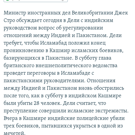
РАСПИСАНИЕ ВЕЩАНИЯ
Министр иностранных дел Великобритании Джек
ПОДПИШИТЕСЬ НА РАССЫЛКУ
Стро обсуждает сегодня в Дели с индийским
руководством вопрос об урегулировании
СОЦИАЛЬНЫЕ СЕТИ
отношений между Индией и Пакистаном. Дели
требует, чтобы Исламабад положил конец
проникновению в Кашмир исламских боевиков,
базирующихся в Пакистане. В субботу глава
британского внешнеполитического ведомства
проведет переговоры в Исламабаде с
Все сайты РСЕ/РС
пакистанскими руководителями. Отношения
между Индией и Пакистаном вновь обострились
после того, как в субботу в индийском Кашмире
были убиты 28 человек. Дели считает, что
преступление совершили исламские экстремисты.
Вчера в Кашмире индийские полицейские убили
трех боевиков, пытавшихся укрыться в одной из
мечетей.