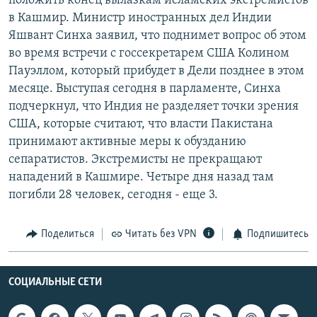
положить конец вылазкам исламских экстремистов
РАСПИСАНИЕ ВЕЩАНИЯ
в Кашмир. Министр иностранных дел Индии
Яшвант Синха заявил, что поднимет вопрос об этом
ПОДПИШИТЕСЬ НА РАССЫЛКУ
во время встречи с госсекретарем США Колином
Пауэллом, который прибудет в Дели позднее в этом
СОЦИАЛЬНЫЕ СЕТИ
месяце. Выступая сегодня в парламенте, Синха
подчеркнул, что Индия не разделяет точки зрения
США, которые считают, что власти Пакистана
принимают активные меры к обузданию
сепаратистов. Экстремисты не прекращают
Все сайты РСЕ/РС
нападений в Кашмире. Четыре дня назад там
погибли 28 человек, сегодня - еще 3.
Поделиться
Читать без VPN
Подпишитесь
СОЦИАЛЬНЫЕ СЕТИ