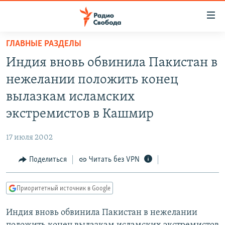
Ссылки
для
упрощенного
ГЛАВНЫЕ РАЗДЕЛЫ
ПРОГРАММЫ
доступа
Индия вновь обвинила Пакистан в
ПОДКАСТЫ
Вернуться
нежелании положить конец
к
АВТОРСКИЕ ПРОЕКТЫ
вылазкам исламских
основному
ЦИТАТЫ СВОБОДЫ
содержанию
экстремистов в Кашмир
Вернутся
МНЕНИЯ
к
17 июля 2002
КУЛЬТУРА
главной
Поделиться
Читать без VPN
навигации
IDEL.РЕАЛИИ
Вернутся
КАВКАЗ.РЕАЛИИ
к
Приоритетный источник в Google
СЕВЕР.РЕАЛИИ
поиску
Индия вновь обвинила Пакистан в нежелании
СИБИРЬ.РЕАЛИИ